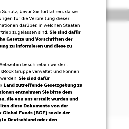
m Schutz, bevor Sie fortfahren, da sie
Positionen
Unterlagen
ngen für die Verbreitung dieser
mationen darüber, in welchen Staaten
trieb zugelassen sind.
Sie sind dafür
che Gesetze und Vorschriften der
ndite aus Ihrer Anlage an, welche
ng zu informieren und diese zu
des Fonds (Index), widerspiegelt.
 der Index zusammensetzt. Der Index
 Webseiten beschrieben werden,
d quasi-staatlichen Einrichtungen aus
kRock Gruppe verwaltet und können
zu 100 % im Besitz der jeweiligen
t werden.
Sie sind dafür
Ihr Land zutreffende Gesetzgebung zu
en (d. h. sie erfüllen eine bestimmte
tionen entnehmen Sie bitte dem
 Investment Grade können einen
n, die von uns erstellt wurden und
alten diese Dokumente von der
k Global Funds (BGF) sowie der
 in Deutschland oder den