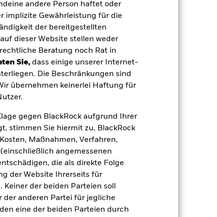
endeine andere Person haftet oder
 implizite Gewährleistung für die
tändigkeit der bereitgestellten
USD 3 526 288 380,94
auf dieser Website stellen weder
rechtliche Beratung noch Rat in
04.Mai2018
ten Sie,
dass einige unserer Internet-
terliegen. Die Beschränkungen sind
USD
 Wir übernehmen keinerlei Haftung für
JPM Emerging Markets Bond
utzer.
Index Global Diversified Custom
Defaults
e Klage gegen BlackRock aufgrund Ihrer
0,00%
t, stimmen Sie hiermit zu, BlackRock
0,17%
e, Kosten, Maßnahmen, Verfahren,
(einschließlich angemessenen
0,00%
tschädigen, die als direkte Folge
agen
EUR 5 000,00
 der Website Ihrerseits für
Irland
 Keiner der beiden Parteien soll
BlackRock Asset Management
der anderen Partei für jegliche
Ireland Limited
den eine der beiden Parteien durch