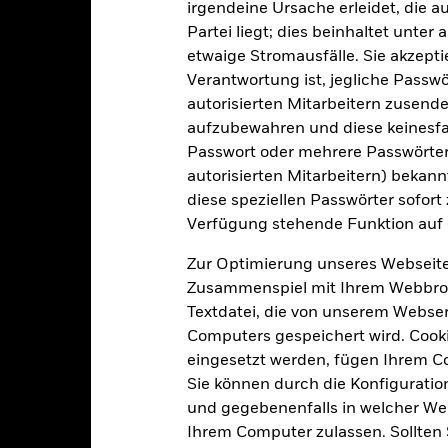
glich, berechnet auf Basis von
Transaktionsabwicklung
irgendeine Ursache erleidet, die a
Terminpreisen
Partei liegt; dies beinhaltet unte
Bloomberg-Ticker
BN7H9B8
etwaige Stromausfälle. Sie akzept
Verantwortung ist, jegliche Passwör
autorisierten Mitarbeitern zusende
Portfoliomerkmale
aufzubewahren und diese keinesfal
Passwort oder mehrere Passwörter
autorisierten Mitarbeitern) bekannt
diese speziellen Passwörter sofort
Verfügung stehende Funktion auf 
964
Standardabweichung (3J)
Per -
Zur Optimierung unseres Webseite
-
Rückzahlungsrendite
Zusammenspiel mit Ihrem Webbrowser
Per 30.Juni2026
Textdatei, die von unserem Webserv
6,30
Realverzinsung
Computers gespeichert wird. Cookie
Per 30.Juni2026
eingesetzt werden, fügen Ihrem 
6,28 Jahre
Restlaufzeit
Sie können durch die Konfiguratio
Per 30.Juni2026
und gegebenenfalls in welcher Wei
10,21 Jahre
Ihrem Computer zulassen. Sollten 