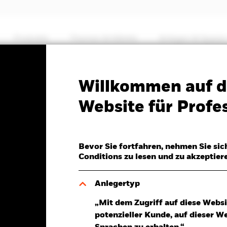
Produkte
Themen & Märkte
Anlegen & Sparen
PRIIP KID
Factsheet
Willkommen auf d
ing Markets Government
Website für Profes
d (IE)
Bevor Sie fortfahren, nehmen Sie sic
Conditions zu lesen und zu akzeptier
Anlegertyp
6.Aug.2026
„Mit dem Zugriff auf diese Websi
R -0,02 (-0,16%)
potenzieller Kunde, auf dieser W