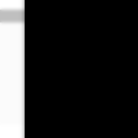
Überblick
Wertentwic
Investmentansatz
Der Fonds strebt durch eine Kombinat
die Rendite des J.P. Morgan Emerging
Der Fonds legt überwiegend in die fes
umfasst auf USD lautende festverzins
Schwellenländern ausgegeben werden.
staatlichen Einrichtung sein.
Zum Zeitpunkt des Erwerbs können die
Stufe der Kreditwürdigkeit) oder kei
wesentlichen Teil des Index ausmach