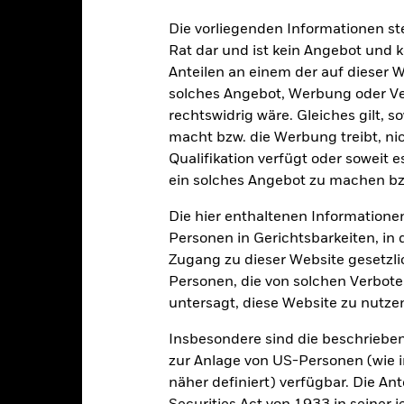
alrisiken.
Der Wert der Anlagen und die daraus entstandenen Ertr
Die vorliegenden Informationen st
n. Anleger erhalten den ursprünglich investierten Betrag eventuell 
Rat dar und ist kein Angebot und
schen Risiken unter dem Bereich:
Rechtliche Hinweise
.
Anteilen an einem der auf dieser 
sicherung dieses Fonds setzen Derivate zur Absicherung des Währun
solches Angebot, Werbung oder Vert
nte ein potenzielles Risiko der Ansteckung (auch unter der Bezeichnu
e Verwaltungsgesellschaft des Fonds wird sicherstellen, dass ang
rechtswidrig wäre. Gleiches gilt, 
 Anteilsklassen vorhanden sind. Über das Drop-Down-Feld direkt u
macht bzw. die Werbung treibt, nic
in dem Fonds anzeigen lassen. Die Anteilsklassen mit Währungsabsic
Qualifikation verfügt oder soweit 
e gekennzeichnet. Eine vollständige Liste aller Anteilsklassen mi
ein solches Angebot zu machen bz
haft des Fonds erhältlich.
Die hier enthaltenen Informationen
Personen in Gerichtsbarkeiten, in 
Zugang zu dieser Website gesetzlic
PRIIP KID
Factsheet
Personen, die von solchen Verboten
nment Bond Index Fund
untersagt, diese Website zu nutze
Herunterladen
Wertentwicklung
Insbesondere sind die beschriebe
klung
Eckdaten
Fondsmanager
zur Anlage von US-Personen (wie 
näher definiert) verfügbar. Die A
enditen