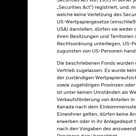
Securities Act von 1933 in seiner 
„Securities Act") registriert, und,
welche keine Verletzung des Secur
Kalenderjahr
Angaben zu einzelnen Jahren
Annualisi
ge: 2024-02-29 00:00:00 to 2026-07-31 00:00:00.
US-Wertpapiergesetze (einschließl
: -16 to 32.
ese Grafik zeigt die Wertentwicklung des Produkts als prozentual
USA) darstellen, dürfen sie weder 
tzten 1 Jahren gegenüber seiner Benchmark. Dies kann Ihnen helfe
ihren Besitzungen und Territorien 
r Vergangenheit verwaltet wurde, und ermöglicht einen Vergleic
Rechtsordnung unterliegen, US-Pe
zugunsten von US-Personen hande
art
16
r chart with 2 data series.
e chart has 1 X axis displaying categories.
Die beschriebenen Fonds wurden 
14
e chart has 1 Y axis displaying Values. Range: 0 to 16.
Vertrieb zugelassen. Es wurde kei
der zuständigen Wertpapieraufsic
12
sowie zugehörigen Provinzen oder T
10
ist unter keinen Umständen als W
alues
Verkaufsförderung von Anteilen in
8
Kanada nach dem Einkommenssteue
6
Einwohner gelten, dürfen keine A
erwerben oder in ihr Anlagedepot t
4
nach den Vorgaben des anzuwende