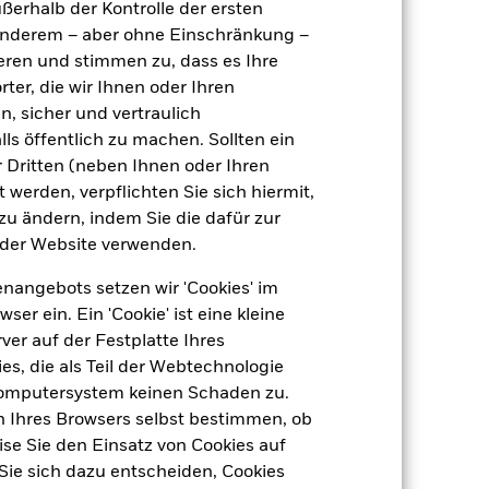
Transaktionsdatum +3 Tage
ußerhalb der Kontrolle der ersten
r anderem – aber ohne Einschränkung –
ISHEMDA
ieren und stimmen zu, dass es Ihre
ter, die wir Ihnen oder Ihren
n, sicher und vertraulich
ls öffentlich zu machen. Sollten ein
 Dritten (neben Ihnen oder Ihren
 werden, verpflichten Sie sich hiermit,
 zu ändern, indem Sie die dafür zur
der Website verwenden.
-
nangebots setzen wir 'Cookies' im
6,17%
 ein. Ein 'Cookie' ist eine kleine
er auf der Festplatte Ihres
6,16%
s, die als Teil der Webtechnologie
Computersystem keinen Schaden zu.
10,21 Jahre
n Ihres Browsers selbst bestimmen, ob
se Sie den Einsatz von Cookies auf
Sie sich dazu entscheiden, Cookies