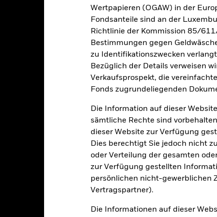
rgangenheit berechnet wurde.
Quelle:
Blackrock
Wertpapieren (OGAW) in der Europ
Fondsanteile sind an der Luxembu
Richtlinie der Kommission 85/611
Bestimmungen gegen Geldwäsche w
Wesentliche Risiken
zu Identifikationszwecken verlangt
Bezüglich der Details verweisen w
Verkaufsprospekt, die vereinfacht
itrisikos und/oder der Ausfall eines Emittenten haben wesentlich
Fonds zugrundeliegenden Dokume
zinsliche Wertpapiere mit einem Rating unter Investment Grade sind
tpapiere mit höherem Rating. Potenzielle oder effektive Herabstufun
Die Information auf dieser Website
der sind im Allgemeinen anfälliger gegenüber wirtschaftlichen ode
en sind ein höheres „Liquiditätsrisiko“, Beschränkungen bei der Anla
sämtliche Rechte sind vorbehalten
zögerte Lieferung von Wertpapieren bzw. verzögerte Zahlungen an 
dieser Website zur Verfügung gest
taatlichen Stellen in den Schwellenländern ausgegebene oder garant
siko“ behaftet als solche in Industrieländern.
Dies berechtigt Sie jedoch nicht z
gkeit von Instituten, die Dienstleistungen wie die Verwahrung von
oder Verteilung der gesamten oder 
 Geschäften mit anderen Instrumenten auftreten, kann zu Verlusten
s vom Fonds gehaltenen Vermögensgegenstandes fällige Erträge nicht
zur Verfügung gestellten Informat
bedeutet, dass es nicht genügend Käufer oder Verkäufer gibt, um Anl
persönlichen nicht-gewerblichen Zw
Vertragspartner).
Eckdaten
Die Informationen auf dieser Web