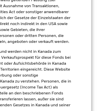
jeweils geltenden Fassung (der
 mit Ausnahme von Transaktionen,
ities Act oder sonstiger anwendbarer
ert
Kumulativ
ich der Gesetze der Einzelstaaten der
er Verlust oder Gewinn pro Jahr in den
direkt noch indirekt in den USA sowie
n zu beurteilen, wie das Produkt in
sowie Gebieten, die ihrer
h mit der Benchmark.
rsonen oder dritten Personen, die
ln, angeboten oder verkauft werden.
und werden nicht in Kanada zum
n Verkaufsprospekt für diese Fonds bei
ht oder Aufsichtsbehörde in Kanada
erritorien eingereicht. Diese Website
erbung oder sonstige
 Kanada zu verstehen. Personen, die in
rgesetz (Income Tax Act) als
nteile an den beschriebenen Fonds
ransferieren lassen, außer sie sind
nden Gesetzes in Kanada und seiner