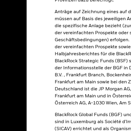
Provinzen dazu berechtigt.
2
Anträge auf Zeichnung eines auf 
0
2021
2022
2023
müssen auf Basis des jeweiligen 
die spezifische Anlage bezieht (zu
Gesamtrendite (%)
Vergleichsi
der vereinfachten Prospekte oder
d of interactive chart.
Geschäftsbedingungen) erfolgen. 
2021
2022
der vereinfachten Prospekte sowie
Halbjahresberichtes für die Black
esamtrendite (%) EUR
BlackRock Strategic Funds (BSF) s
ergleichsindex (%) USD
der Informationsstelle der BGF in
i der Berechnung wurden die laufenden Kosten abgezogen. Aus 
B.V. , Frankfurt Branch, Bockenh
sgabeauf- und Rücknahmeabschläge.
Frankfurt am Main sowie bei den Za
Deutschland ist die JP Morgan AG
e aufgeführten Zahlen beziehen sich auf die Wertentwicklung in de
r Vergangenheit ist kein verlässlicher Indikator für die künftige Wer
Frankfurt am Main und in Österrei
r Zukunft vollkommen anders entwickeln. Dies kann Ihnen helfen zu 
Österreich AG, A-1030 Wien, Am S
rgangenheit verwaltet wurde.
e Wertentwicklung wird auf der Grundlage eines Nettoinventarwerts 
BlackRock Global Funds (BGF) und
gezeigt, sofern vorhanden. Aufgrund von Währungsschwankungen k
sind in Luxemburg als Société d'In
sfallen, falls Sie in einer anderen Währung als derjenigen investiere
(SICAV) errichtet und als Organis