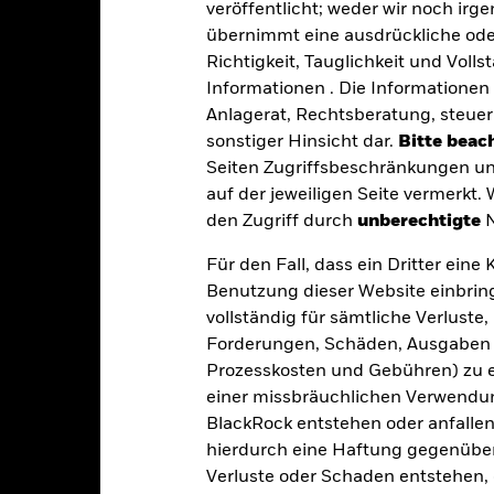
veröffentlicht; weder wir noch irg
übernimmt eine ausdrückliche oder
Richtigkeit, Tauglichkeit und Volls
EUR 62 678 677
Fondsvermögen
Informationen . Die Informationen 
Per 06.Aug.2026
Anlagerat, Rechtsberatung, steuer
06.März2024
Auflegungsdatum des Fonds
sonstiger Hinsicht dar.
Bitte beach
Seiten Zugriffsbeschränkungen un
EUR
Basiswährung
auf der jeweiligen Seite vermerkt.
Anleihen
Vergleichsindex
den Zugriff durch
unberechtigte
N
Andere
Für den Fall, dass ein Dritter ein
0,20%
Max. Ausgabeaufschlag
Benutzung dieser Website einbring
IE0000J01ZR0
Managementgebühr
vollständig für sämtliche Verlust
Forderungen, Schäden, Ausgaben 
EUR 100 000,00
Benchmark-Erfolgsgebühr
Prozesskosten und Gebühren) zu en
Thesaurierend
Mindestsumme bei Folgeanl
einer missbräuchlichen Verwendung
UCITS
Domizil
BlackRock entstehen oder anfallen.
obal Emerging Markets Bond -
Verwaltungsgesellschaft
hierdurch eine Haftung gegenüber 
EUR Hedged
Verluste oder Schaden entstehen, 