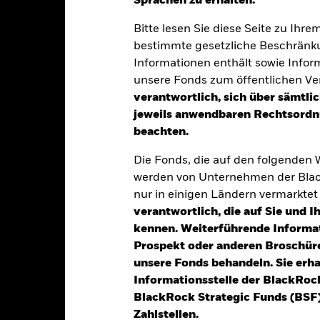
Sprachen zu erhalten.“
Bitte lesen Sie diese Seite zu Ihre
klung
Eckdaten
Fondsmanager
bestimmte gesetzliche Beschränku
Informationen enthält sowie Infor
unsere Fonds zum öffentlichen Ver
verantwortlich, sich über sämtli
ion aus Kapitalwachstum und Erträgen die Erzielung einer Gesamtre
jeweils anwendbaren Rechtsordnu
 Market Bond Index Global Diversified CD Index, des Referenzindex 
beachten.
tverzinslichen (fv) Wertpapiere (z. B. Anleihen) an, aus denen sich
Die Fonds, die auf den folgenden
liche und variabel verzinsliche Wertpapiere, die von staatlichen un
werden von Unternehmen der Blac
 Quasi-staatliche Einrichtungen müssen zu 100 % garantiert oder 
nur in einigen Ländern vermarkte
verantwortlich, die auf Sie und 
 fv Wertpapiere über Investment-Grade-Status oder niedriger verfüg
kennen. Weiterführende Informa
n Rating aufweisen. Fv Wertpapiere mit einem Rating unterhalb von
Prospekt oder anderen Broschüre
en.
unsere Fonds behandeln. Sie erh
Informationsstelle der BlackRoc
BlackRock Strategic Funds (BSF)
Zahlstellen.