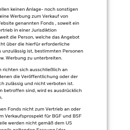
äge sind nicht garantiert und
ellen keinen Anlage- noch sonstigen
nicht zurück.
 keine Werbung zum Verkauf von
Website genannten Fonds , soweit ein
gsrisikos ein. Der Einsatz von
rieb in einer Jurisdiktion
ng „Spill-over-Effekt“) für andere
emessene Verfahren zur Minderung
soweit die Person, welche das Angebot
nter dem Namen des Fonds können
ht über die hierfür erforderliche
herung sind durch den Begriff
es unzulässig ist, bestimmten Personen
t Währungsabsicherung ist zudem auf
w. Werbung zu unterbreiten.
 richten sich ausschließlich an
Weniger anzeigen
denen die Veröffentlichung oder der
h zulässig und nicht verboten ist.
Verkaufsprospekt
 betroffen sind, wird es ausdrücklich
n.
nen Fonds nicht zum Vertrieb an oder
Positionen
Unterlagen
im Verkaufsprospekt für BGF und BSF
nteile werden nicht gemäß dem US