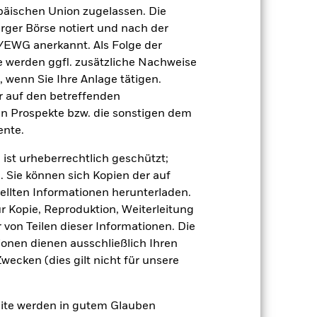
äischen Union zugelassen. Die
rger Börse notiert und nach der
/EWG anerkannt. Als Folge der
erden ggfl. zusätzliche Nachweise
, wenn Sie Ihre Anlage tätigen.
ir auf den betreffenden
en Prospekte bzw. die sonstigen dem
e Auswirkungen auf die Wertentwicklung
nte.
 anfälliger gegenüber Änderungen bei
gen der Kreditwürdigkeit können zu
 ist urheberrechtlich geschützt;
r politischen Störungen als
ge in oder der Übertragung von
. Sie können sich Kopien der auf
den Fonds sowie
ellten Informationen herunterladen.
ierte festverzinsliche Wertpapiere sind
ur Kopie, Reproduktion, Weiterleitung
 Vermögenswerten anbieten oder als
von Teilen dieser Informationen. Die
 für den Fonds führen.
Kreditrisiko:
 aus oder zahlt Kapital nicht zurück.
ionen dienen ausschließlich Ihren
agen leicht zu verkaufen oder zu kaufen.
ecken (dies gilt nicht für unsere
site werden in gutem Glauben