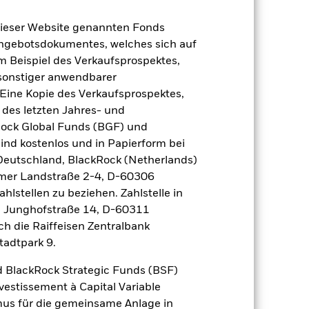
dieser Website genannten Fonds
2024
2025
Angebotsdokumentes, welches sich auf
m Beispiel des Verkaufsprospektes,
ndex (%)
 sonstiger anwendbarer
Eine Kopie des Verkaufsprospektes,
2023
2024
2025
 des letzten Jahres- und
Rock Global Funds (BGF) und
11,3
ind kostenlos und in Papierform bei
13,8
 Deutschland, BlackRock (Netherlands)
der Berechnung ausgenommen sind
eimer Landstraße 2-4, D-60306
hlstellen zu beziehen. Zahlstelle in
, Junghofstraße 14, D-60311
r Vergangenheit.
Die Wertentwicklung in
tentwicklung. Die Märkte könnten sich in
ch die Raiffeisen Zentralbank
beurteilen, wie der Fonds in der
tadtpark 9.
(NIW) mit reinvestiertem Bruttoertrag
 BlackRock Strategic Funds (BSF)
ann Ihre Rendite höher oder geringer
vestissement à Capital Variable
n, in der die Wertentwicklung in der
mus für die gemeinsame Anlage in