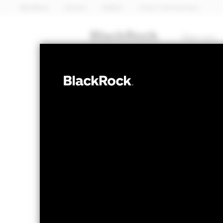
BlackRock
iShares
Aladdin
Unser Unternehmen
Über uns
ANLEIHEN
iShares Emerg
Bond Index Fun
NAV per 06.Aug.2026
NAV per 0
EUR 11,74
EU
52W-Bandbreite 11,08 - 11,85