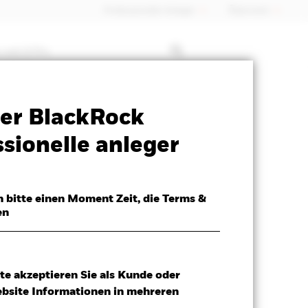
Professioneller Anleger
Õsterreich
 mit ETFs
Verkaufsprospekt
Herunterladen
er BlackRock
sionelle anleger
h bitte einen Moment Zeit, die Terms &
en
te akzeptieren Sie als Kunde oder
ebsite Informationen in mehreren