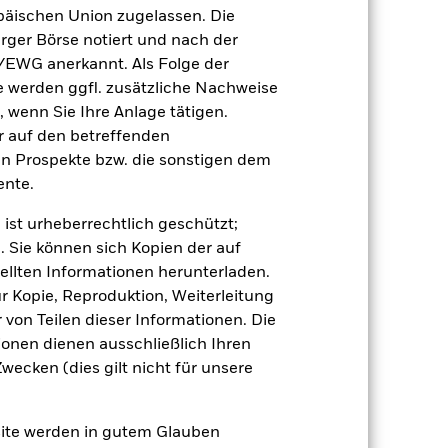
n, in der die Wertentwicklung in der
äischen Union zugelassen. Die
rger Börse notiert und nach der
/EWG anerkannt. Als Folge der
erden ggfl. zusätzliche Nachweise
, wenn Sie Ihre Anlage tätigen.
ir auf den betreffenden
en Prospekte bzw. die sonstigen dem
nte.
e Auswirkungen auf die Wertentwicklung
 ist urheberrechtlich geschützt;
 anfälliger gegenüber Änderungen bei
gen der Kreditwürdigkeit können zu
. Sie können sich Kopien der auf
r politischen Störungen als
ellten Informationen herunterladen.
ge in oder der Übertragung von
den Fonds sowie
ur Kopie, Reproduktion, Weiterleitung
nderungen wirken sich daher auf den
von Teilen dieser Informationen. Die
erts reagieren und das Ausmaß von
irkungen für den Fond können größer
ionen dienen ausschließlich Ihren
ecken (dies gilt nicht für unsere
 Vermögenswerten anbieten oder als
 für den Fonds führen.
Kreditrisiko:
 aus oder zahlt Kapital nicht zurück.
agen leicht zu verkaufen oder zu kaufen.
site werden in gutem Glauben