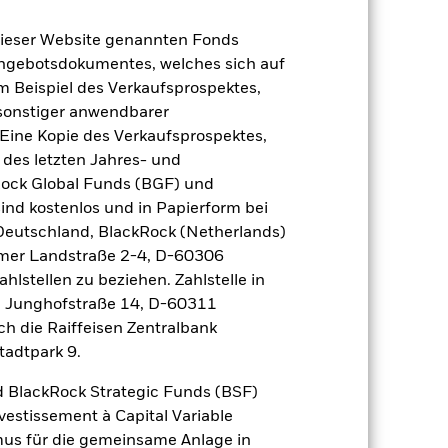
dieser Website genannten Fonds
Angebotsdokumentes, welches sich auf
m Beispiel des Verkaufsprospektes,
2024
2025
 sonstiger anwendbarer
nchmark 1 (%)
Eine Kopie des Verkaufsprospektes,
 des letzten Jahres- und
Rock Global Funds (BGF) und
2023
2024
2025
ind kostenlos und in Papierform bei
7,9
 Deutschland, BlackRock (Netherlands)
eimer Landstraße 2-4, D-60306
8,7
hlstellen zu beziehen. Zahlstelle in
der Berechnung ausgenommen sind
, Junghofstraße 14, D-60311
ch die Raiffeisen Zentralbank
r Vergangenheit.
Die Wertentwicklung in
tadtpark 9.
tentwicklung. Die Märkte könnten sich in
beurteilen, wie der Fonds in der
 BlackRock Strategic Funds (BSF)
vestissement à Capital Variable
(NIW) mit reinvestiertem Bruttoertrag
mus für die gemeinsame Anlage in
ann Ihre Rendite höher oder geringer