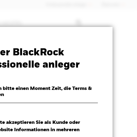
Professioneller Anleger
Õsterreich
 mit ETFs
Verkaufsprospekt
Herunterladen
er BlackRock
sionelle anleger
h bitte einen Moment Zeit, die Terms &
en
te akzeptieren Sie als Kunde oder
ebsite Informationen in mehreren