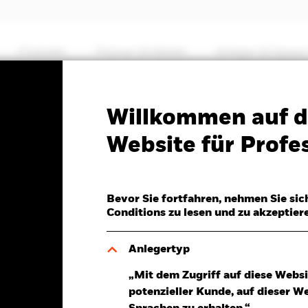
Produkte
Themen & Märkte
Anlegen & Sparen
PRIIP KID
Factsheet
Willkommen auf d
Markets Corporate Bond
Website für Profes
Bevor Sie fortfahren, nehmen Sie sic
Conditions zu lesen und zu akzeptier
Anlegertyp
.Aug.2026
„Mit dem Zugriff auf diese Websi
D 0,01 (0,10%)
potenzieller Kunde, auf dieser W