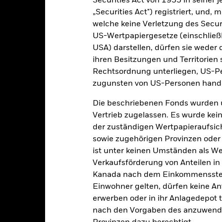
Securities Act von 1933 in seiner 
enditen
„Securities Act") registriert, und,
welche keine Verletzung des Secur
US-Wertpapiergesetze (einschließl
Kalenderjahr
Annualisiert
Kumulativ
Angaben 
USA) darstellen, dürfen sie weder 
ge: 2023-12-31 00:00:00 to 2026-07-31 00:00:00.
: 0 to 18.
ihren Besitzungen und Territorien 
ese Grafik zeigt die Wertentwicklung des Produkts als prozentual
Rechtsordnung unterliegen, US-Pe
tzten 1 Jahren gegenüber seiner Benchmark. Dies kann Ihnen helfe
zugunsten von US-Personen hande
r Vergangenheit verwaltet wurde, und ermöglicht einen Vergleic
art
Die beschriebenen Fonds wurden 
10
r chart with 2 data series.
Vertrieb zugelassen. Es wurde kei
e chart has 1 X axis displaying categories.
e chart has 1 Y axis displaying Values. Range: 0 to 10.
der zuständigen Wertpapieraufsic
8
sowie zugehörigen Provinzen oder T
ist unter keinen Umständen als W
Verkaufsförderung von Anteilen in
6
Kanada nach dem Einkommenssteue
alues
Einwohner gelten, dürfen keine A
4
erwerben oder in ihr Anlagedepot t
nach den Vorgaben des anzuwende