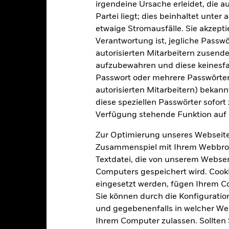
BlackRock (Luxembourg) S.A.
irgendeine Ursache erleidet, die a
Transaktionshäufigkeit
Partei liegt; dies beinhaltet unte
Transaktionsdatum +3 Tage
etwaige Stromausfälle. Sie akzept
SEDOL
BGEMCAU
Verantwortung ist, jegliche Passwör
autorisierten Mitarbeitern zusende
aufzubewahren und diese keinesfal
Portfoliomerkmale
Passwort oder mehrere Passwörter
autorisierten Mitarbeitern) bekannt
diese speziellen Passwörter sofort
Verfügung stehende Funktion auf 
178
12 Monate nachlaufende
Dividendenausschüttungsren
Zur Optimierung unseres Webseite
Zusammenspiel mit Ihrem Webbrowser
-
Per 31.Juli2026
Textdatei, die von unserem Webserv
3J-Beta
Computers gespeichert wird. Cookie
6,43%
Per -
eingesetzt werden, fügen Ihrem 
Modifizierte Duration
Sie können durch die Konfiguratio
6,18%
Per 30.Juni2026
und gegebenenfalls in welcher Wei
Effektive Duration
Ihrem Computer zulassen. Sollten 
6,10 Jahre
Per 30.Juni2026