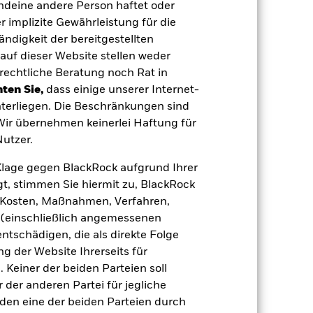
endeine andere Person haftet oder
 implizite Gewährleistung für die
tändigkeit der bereitgestellten
auf dieser Website stellen weder
rechtliche Beratung noch Rat in
ten Sie,
dass einige unserer Internet-
10.Jän.2024
terliegen. Die Beschränkungen sind
USD
 Wir übernehmen keinerlei Haftung für
utzer.
Anleihen
Andere
e Klage gegen BlackRock aufgrund Ihrer
1,62%
t, stimmen Sie hiermit zu, BlackRock
e, Kosten, Maßnahmen, Verfahren,
LU2728924155
(einschließlich angemessenen
e
USD 5 000,00
tschädigen, die als direkte Folge
Ausschüttung
 der Website Ihrerseits für
 Keiner der beiden Parteien soll
UCITS
der anderen Partei für jegliche
Global Emerging Markets
den eine der beiden Parteien durch
Corporate Bond