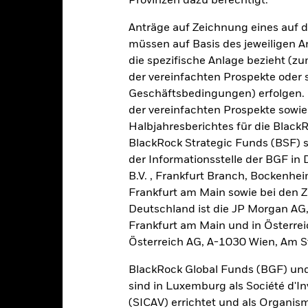
Provinzen dazu berechtigt.
2
Anträge auf Zeichnung eines auf 
müssen auf Basis des jeweiligen 
0
die spezifische Anlage bezieht (zu
2021
2022
2023
der vereinfachten Prospekte oder
Gesamtrendite (%)
Einschränkung Be
Geschäftsbedingungen) erfolgen. 
d of interactive chart.
der vereinfachten Prospekte sowie
Halbjahresberichtes für die Black
2021
2022
BlackRock Strategic Funds (BSF) s
esamtrendite (%) USD
der Informationsstelle der BGF in
inschränkung Benchmark 1 (%) USD
B.V. , Frankfurt Branch, Bockenh
Frankfurt am Main sowie bei den Za
i der Berechnung wurden die laufenden Kosten abgezogen. Aus 
sgabeauf- und Rücknahmeabschläge.
Deutschland ist die JP Morgan AG
Frankfurt am Main und in Österrei
e aufgeführten Zahlen beziehen sich auf die Wertentwicklung in de
Österreich AG, A-1030 Wien, Am S
r Vergangenheit ist kein verlässlicher Indikator für die künftige Wer
r Zukunft vollkommen anders entwickeln. Dies kann Ihnen helfen zu 
BlackRock Global Funds (BGF) und
rgangenheit verwaltet wurde.
sind in Luxemburg als Société d'In
e Wertentwicklung wird auf der Grundlage eines Nettoinventarwerts 
(SICAV) errichtet und als Organis
gezeigt, sofern vorhanden. Aufgrund von Währungsschwankungen k