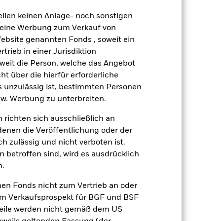
ellen keinen Anlage- noch sonstigen
gsrisikos ein. Der Einsatz von
 keine Werbung zum Verkauf von
ng „Spill-over-Effekt“) für andere
Website genannten Fonds , soweit ein
emessene Verfahren zur Minderung
rieb in einer Jurisdiktion
nter dem Namen des Fonds können
herung sind durch den Begriff
soweit die Person, welche das Angebot
t Währungsabsicherung ist zudem auf
ht über die hierfür erforderliche
es unzulässig ist, bestimmten Personen
w. Werbung zu unterbreiten.
amit verbundenen erzielten Ertrags
ilung aus Wertpapierleihegeschäften
 richten sich ausschließlich an
denen die Veröffentlichung oder der
Weniger anzeigen
h zulässig und nicht verboten ist.
 betroffen sind, wird es ausdrücklich
n.
Verkaufsprospekt
Herunterladen
nen Fonds nicht zum Vertrieb an oder
Positionen
Unterlagen
im Verkaufsprospekt für BGF und BSF
nteile werden nicht gemäß dem US