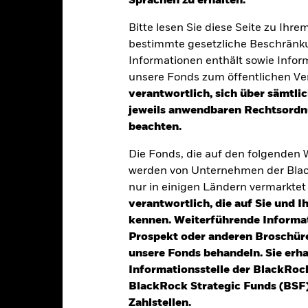
Sprachen zu erhalten.“
Bitte lesen Sie diese Seite zu Ihre
klung
Eckdaten
Fondsmanager
bestimmte gesetzliche Beschränku
Informationen enthält sowie Infor
unsere Fonds zum öffentlichen Ver
verantwortlich, sich über sämtli
tion aus Kapitalwachstum und Erträgen auf das Fondsvermögen die 
jeweils anwendbaren Rechtsordnu
beachten.
es Gesamtvermögens in festverzinslichen Wertpapieren an. Dazu g
Die Fonds, die auf den folgenden
erschreibungen mit kurzen Laufzeiten).
werden von Unternehmen der Blac
nur in einigen Ländern vermarkte
en Wertpapiere werden von Unternehmen begeben, die ihren Sitz in
verantwortlich, die auf Sie und 
äftstätigkeit ausüben, wozu Anlagen mit einem relativ niedrigen Kr
kennen. Weiterführende Informa
Prospekt oder anderen Broschüre
unsere Fonds behandeln. Sie erh
Informationsstelle der BlackRoc
BlackRock Strategic Funds (BSF)
alrisiken.
Der Wert der Anlagen und die daraus entstandenen Ertr
Zahlstellen.
n. Anleger erhalten den ursprünglich investierten Betrag eventuell 