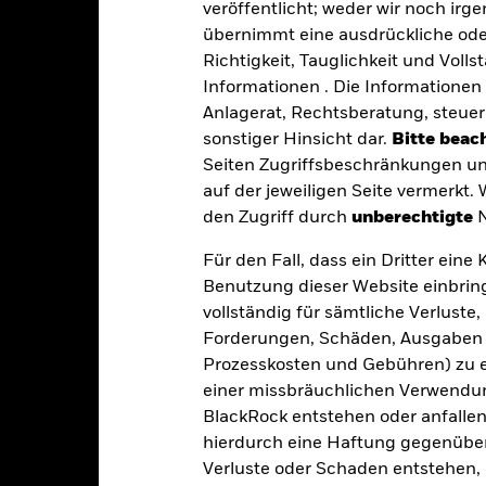
veröffentlicht; weder wir noch irg
übernimmt eine ausdrückliche oder
Eckdaten
Richtigkeit, Tauglichkeit und Volls
Informationen . Die Informationen 
Anlagerat, Rechtsberatung, steuer
sonstiger Hinsicht dar.
Bitte beach
USD 811 411 056,59
Auflegung Anteilsklasse
Seiten Zugriffsbeschränkungen un
Währung der Reihe
auf der jeweiligen Seite vermerkt.
18.Feb.2013
den Zugriff durch
unberechtigte
N
Anlageklasse
USD
SFDR-Klassifizierung
Für den Fall, dass ein Dritter ein
JP Morgan CEMBI Broad
Laufende Gebühren
Benutzung dieser Website einbring
Diversified Index (USD)
vollständig für sämtliche Verlust
ISIN
5,00%
Forderungen, Schäden, Ausgaben 
Mindestsumme bei Erstanlag
1,40%
Prozesskosten und Gebühren) zu en
Gewinnverwendung
einer missbräuchlichen Verwendung
0,00%
BlackRock entstehen oder anfallen.
Rechtsform
USD 1 000,00
hierdurch eine Haftung gegenüber 
Morningstar-Kategorie
Luxemburg
Verluste oder Schaden entstehen, 