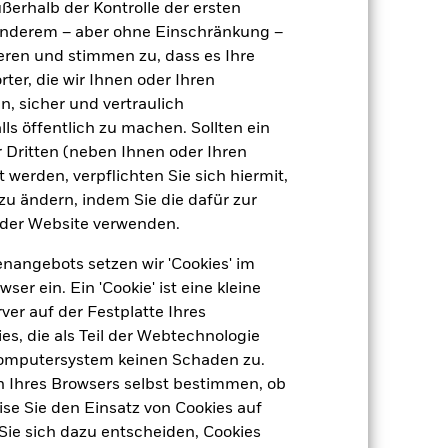
ußerhalb der Kontrolle der ersten
täglich, berechnet auf Basis von
r anderem – aber ohne Einschränkung –
Terminpreisen
ieren und stimmen zu, dass es Ihre
BMXX582
ter, die wir Ihnen oder Ihren
n, sicher und vertraulich
ls öffentlich zu machen. Sollten ein
 Dritten (neben Ihnen oder Ihren
 werden, verpflichten Sie sich hiermit,
 zu ändern, indem Sie die dafür zur
der Website verwenden.
7,57
dite
nangebots setzen wir 'Cookies' im
 ein. Ein 'Cookie' ist eine kleine
er auf der Festplatte Ihres
-
s, die als Teil der Webtechnologie
Computersystem keinen Schaden zu.
4,39
n Ihres Browsers selbst bestimmen, ob
se Sie den Einsatz von Cookies auf
3,67 Jahre
Sie sich dazu entscheiden, Cookies