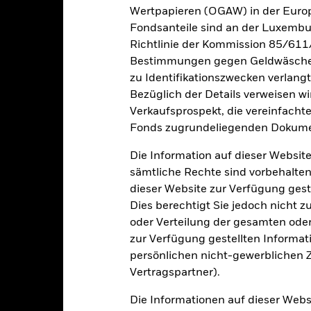
sfallen, falls Sie in einer anderen Währung als derjenigen investiere
Wertpapieren (OGAW) in der Europ
rgangenheit berechnet wurde.
Quelle:
Blackrock
Fondsanteile sind an der Luxembu
Richtlinie der Kommission 85/611
Bestimmungen gegen Geldwäsche w
zu Identifikationszwecken verlangt
Wesentliche Risiken
Bezüglich der Details verweisen w
Verkaufsprospekt, die vereinfacht
Fonds zugrundeliegenden Dokume
itrisikos und/oder der Ausfall eines Emittenten haben wesentlich
Die Information auf dieser Website
zinsliche Wertpapiere mit einem Rating unter Investment Grade sind
tpapiere mit höherem Rating. Potenzielle oder effektive Herabstufun
sämtliche Rechte sind vorbehalten
der sind im Allgemeinen anfälliger gegenüber wirtschaftlichen ode
dieser Website zur Verfügung gest
en sind ein höheres „Liquiditätsrisiko“, Beschränkungen bei der Anla
zögerte Lieferung von Wertpapieren bzw. verzögerte Zahlungen an 
Dies berechtigt Sie jedoch nicht z
ngsrisiko: Der Fonds legt in anderen Währungen an. Wechselkursä
oder Verteilung der gesamten oder 
st stark auf Änderungen des ihnen zugrunde liegenden Vermögensw
Fondswert unterliegt demzufolge größeren Schwankungen. Die Ausw
zur Verfügung gestellten Informat
oder auf komplexe Weise eingesetzt werden.
persönlichen nicht-gewerblichen Zw
gkeit von Instituten, die Dienstleistungen wie die Verwahrung von
 Geschäften mit anderen Instrumenten auftreten, kann zu Verlusten
Vertragspartner).
s vom Fonds gehaltenen Vermögensgegenstandes fällige Erträge nicht
bedeutet, dass es nicht genügend Käufer oder Verkäufer gibt, um Anl
Die Informationen auf dieser Web