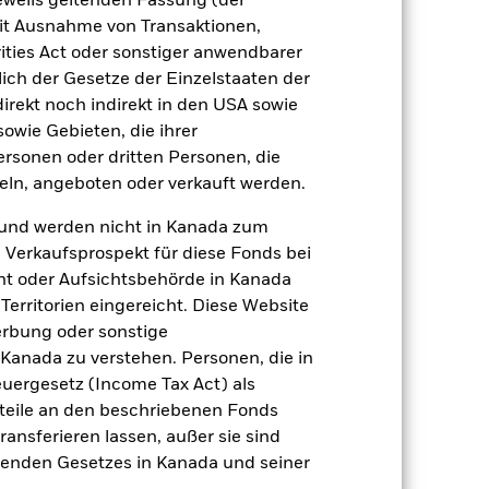
jeweils geltenden Fassung (der
 mit Ausnahme von Transaktionen,
ities Act oder sonstiger anwendbarer
ich der Gesetze der Einzelstaaten der
zu einzelnen Jahren
direkt noch indirekt in den USA sowie
sowie Gebieten, die ihrer
er Verlust oder Gewinn pro Jahr in den
rsonen oder dritten Personen, die
n zu beurteilen, wie das Produkt in
ln, angeboten oder verkauft werden.
h mit der Benchmark.
und werden nicht in Kanada zum
n Verkaufsprospekt für diese Fonds bei
ht oder Aufsichtsbehörde in Kanada
erritorien eingereicht. Diese Website
erbung oder sonstige
 Kanada zu verstehen. Personen, die in
rgesetz (Income Tax Act) als
nteile an den beschriebenen Fonds
ransferieren lassen, außer sie sind
nden Gesetzes in Kanada und seiner