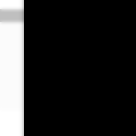
Überblick
Wertentwic
Investmentansatz
Der Fonds strebt durch eine Kombina
Anlage an.
Der Fonds legt mindestens 70 % sein
Geldmarktinstrumente (d. h. Schuldv
Mindestens 70 % der festverzinslich
einen überwiegenden Teil ihrer Gesch
gehören können.
WICHTIGE INFORMATIONEN: Kapit
können sowohl fallen als auch steige