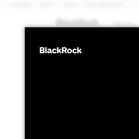
BlackRock
iShares
Aladdin
Unser Unternehmen
Über uns
ANLEIHEN
BGF Emerging 
Fund
NAV per 07.Aug.2026
NAV per 07
USD 9,82
US
52W-Bandbreite 9,75 - 10,32