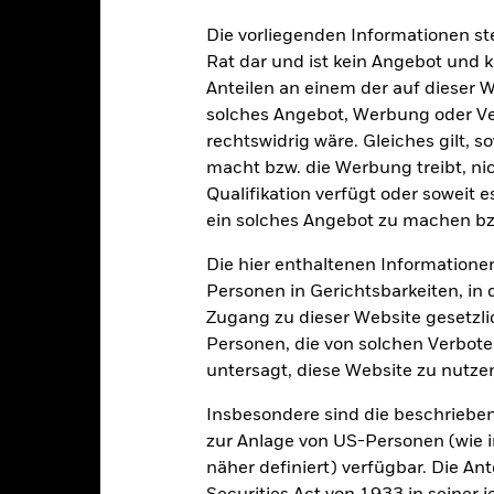
schen Risiken unter dem Bereich:
Rechtliche Hinweise
.
Die vorliegenden Informationen st
sicherung dieses Fonds setzen Derivate zur Absicherung des Währun
Rat dar und ist kein Angebot und
nte ein potenzielles Risiko der Ansteckung (auch unter der Bezeichnu
Anteilen an einem der auf dieser 
e Verwaltungsgesellschaft des Fonds wird sicherstellen, dass ang
solches Angebot, Werbung oder Vert
 Anteilsklassen vorhanden sind. Über das Drop-Down-Feld direkt u
in dem Fonds anzeigen lassen. Die Anteilsklassen mit Währungsabsic
rechtswidrig wäre. Gleiches gilt, 
e gekennzeichnet. Eine vollständige Liste aller Anteilsklassen mi
macht bzw. die Werbung treibt, nic
haft des Fonds erhältlich.
Qualifikation verfügt oder soweit 
ein solches Angebot zu machen bz
eschäfte tätigt, um Kosten zu senken, erhält der Fonds 62,5% des d
 an BlackRock im Rahmen seiner Leihetätigkeit. Da die Ertragsaufte
Die hier enthaltenen Informationen
verteuern, sind diese nicht in den laufenden Kosten enthalten.
Personen in Gerichtsbarkeiten, in 
Zugang zu dieser Website gesetzlic
Personen, die von solchen Verboten
untersagt, diese Website zu nutze
PRIIP KID
Factsheet
rporate Bond Fund
Wertentwicklung
Insbesondere sind die beschriebe
klung
Eckdaten
Fondsmanager
zur Anlage von US-Personen (wie 
näher definiert) verfügbar. Die A