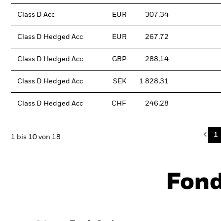
Class D Acc
EUR
307,34
Class D Hedged Acc
EUR
267,72
Class D Hedged Acc
GBP
288,14
Class D Hedged Acc
SEK
1 828,31
Class D Hedged Acc
CHF
246,28
Pre
1
1 bis 10 von 18
Fon