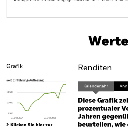
Anfrage bei der Verwaltungsgesellschaft des Fonds erhältlic
PRI
BlackRock Advantage US Equity
Fund
Her
Werte
Überblick
Wertentwicklung
Eckda
Grafik
Renditen
seit Einführung/Auflegung
seit Einführung/Auflegung
Line chart with 19 data points.
Kalenderjahr
Annu
The chart has 1 X axis displaying Time. Range: 2024-12-31 00:00:00 to
11 500
The chart has 1 Y axis displaying values. Range: -15 to 30.
Diese Grafik ze
10 000
prozentualer Ve
8 500
Jahren gegenüb
31.Dez.2024
31.Dez.2025
End of interactive chart.
beurteilen, wie
Klicken Sie hier zur