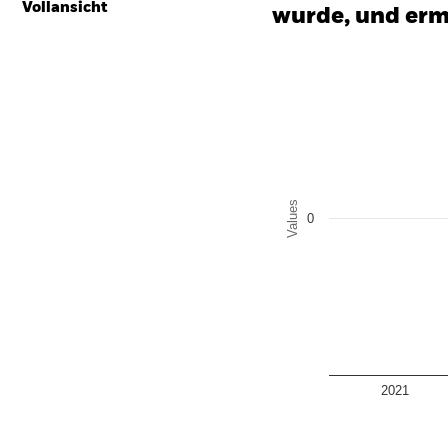
Vollansicht
wurde, und erm
Chart
Bar chart with 2 data series
The chart has 1 X axis disp
The chart has 1 Y axis disp
Values
0
2021