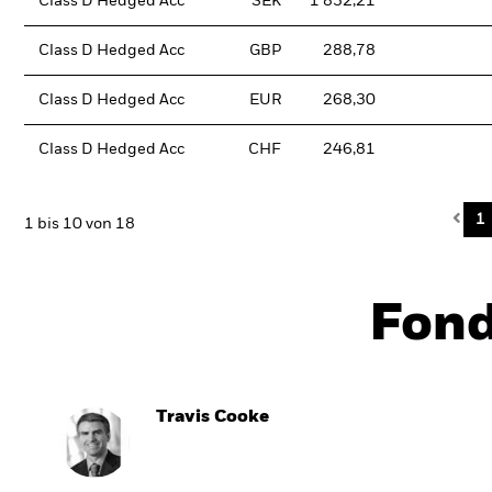
Class D Hedged Acc
SEK
1 832,21
Class D Hedged Acc
GBP
288,78
Class D Hedged Acc
EUR
268,30
Class D Hedged Acc
CHF
246,81
Pre
1
1 bis 10 von 18
Fon
Travis Cooke