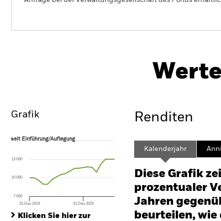
Anfrage bei der Verwaltungsgesellschaft des Fonds erhältlic
PRI
BlackRock Advantage US Equity
Fund
Her
Werte
Überblick
Wertentwicklung
Eckda
Grafik
Renditen
seit Einführung/Auflegung
seit Einführung/Auflegung
Line chart with 20 data points.
Kalenderjahr
Annu
The chart has 1 X axis displaying Time. Range: 2024-12-31 00:00:00 to
13 000
The chart has 1 Y axis displaying values. Range: -30 to 60.
Diese Grafik ze
10 000
prozentualer Ve
7 000
Jahren gegenüb
31.Dez.2024
31.Dez.2025
End of interactive chart.
beurteilen, wie
Klicken Sie hier zur