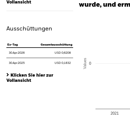
Vollansicht
wurde, und erm
Chart
Bar chart with 2 data series
The chart has 1 X axis disp
Ausschüttungen
The chart has 1 Y axis disp
Ex-Tag
Gesamtausschüttung
30.Apr.2026
USD 0,6208
Values
0
30.Apr.2025
USD 0,1832
Klicken Sie hier zur
Vollansicht
2021