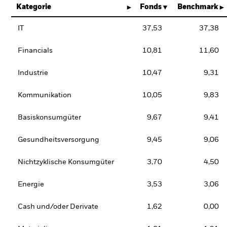
Kategorie
Fonds
Benchmark
IT
37,53
37,38
Financials
10,81
11,60
Industrie
10,47
9,31
Kommunikation
10,05
9,83
Basiskonsumgüter
9,67
9,41
Gesundheitsversorgung
9,45
9,06
Nichtzyklische Konsumgüter
3,70
4,50
Energie
3,53
3,06
Cash und/oder Derivate
1,62
0,00