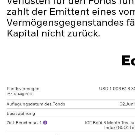
Verlusten für den Fonds füh
zahlt der Emittent eines v
Vermögensgegenstandes fäll
Kapital nicht zurück.
E
Fondsvermögen
USD 1 003 618 3
Per 07.Aug.2026
Auflegungsdatum des Fonds
02.Jun
Basiswährung
Ziel-Benchmark 1
ICE BofA 3 Month Treasur
Index (G0O1) i