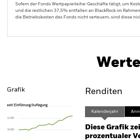
Sofern der Fonds Wertpapierleihe-Geschäfte tätigt, um Kost
und die restlichen 37,5% entfallen an BlackRock im Rahmen 
die Betriebskosten des Fonds nicht verteuern, sind diese ni
BSF BlackRock Systematic Global Equity Absolute R
Fund
Werte
Überblick
Wertentwicklung
Eckda
Grafik
Renditen
seit Einführung/Auflegung
seit Einführung/Auflegung
Line chart with 17 data points.
Kalenderjahr
Annu
The chart has 1 X axis displaying Time. Range: 2025-03-31 00:00:00 to
11 600
The chart has 1 Y axis displaying values. Range: -16 to 32.
Diese Grafik ze
10 000
prozentualer Ve