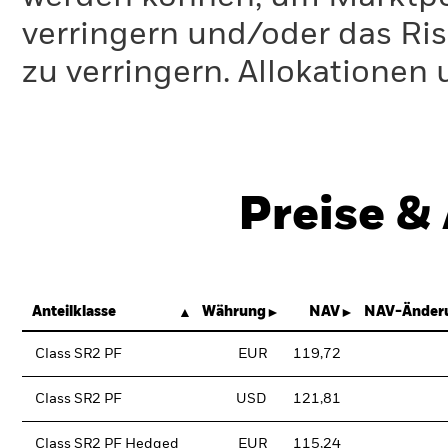
verringern und/oder das Ri
zu verringern. Allokationen
Preise &
Anteilklasse
Währung
NAV
NAV-Änder
Class SR2 PF
EUR
119,72
Class SR2 PF
USD
121,81
Class SR2 PF Hedged
EUR
115,24