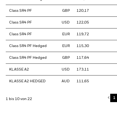
Class SR4 PF
GBP
120,17
Class SR4 PF
USD
122,05
Class SR4 PF
EUR
119,72
Class SR4 PF Hedged
EUR
115,30
Class SR4 PF Hedged
GBP
117,64
KLASSE A2
USD
173,11
KLASSE A2 HEDGED
AUD
111,65
Pre
1
1 bis 10 von 22