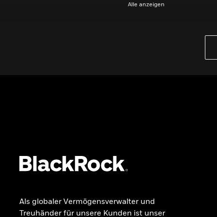
Alle anzeigen
PRODUKTE
iBonds ETFs entdecken
iShares Top 10 ETFs
Wissen
GRUNDLAGEN
Dokumente
Beschwerdemanagement
Als globaler Vermögensverwalter und
Treuhänder für unsere Kunden ist unser