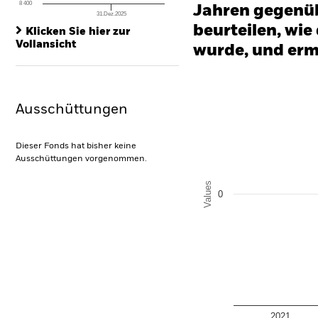
8 400
Jahren gegenüb
31.Dez.2025
End of interactive chart.
beurteilen, wie
Klicken Sie hier zur
Vollansicht
wurde, und erm
Chart
Bar chart with 2 data series
The chart has 1 X axis disp
Ausschüttungen
The chart has 1 Y axis disp
Dieser Fonds hat bisher keine
Ausschüttungen vorgenommen.
Values
0
2021