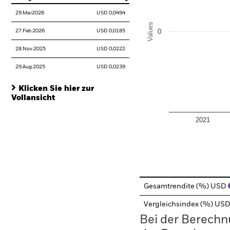
29.Mai2026
USD 0,0494
Values
0
27.Feb.2026
USD 0,0185
28.Nov.2025
USD 0,0222
29.Aug.2025
USD 0,0239
Klicken Sie hier zur
Vollansicht
2021
End of interactive chart.
Gesamtrendite (%) USD
Vergleichsindex (%) US
Bei der Berechn