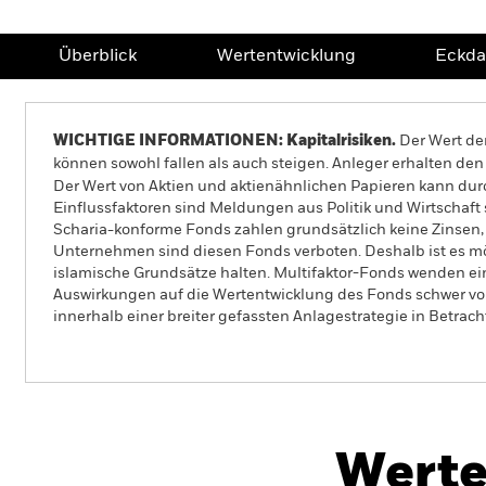
Überblick
Wertentwicklung
Eckda
WICHTIGE INFORMATIONEN: Kapitalrisiken.
Der Wert der
können sowohl fallen als auch steigen. Anleger erhalten den 
Der Wert von Aktien und aktienähnlichen Papieren kann dur
Einflussfaktoren sind Meldungen aus Politik und Wirtscha
Scharia-konforme Fonds zahlen grundsätzlich keine Zinsen,
Unternehmen sind diesen Fonds verboten. Deshalb ist es mög
islamische Grundsätze halten. Multifaktor-Fonds wenden ei
Auswirkungen auf die Wertentwicklung des Fonds schwer vorh
innerhalb einer breiter gefassten Anlagestrategie in Betrach
iShares World Islamic Multifactor Equity Index Fund (
Werte
Überblick
Wertentwicklung
Eckda