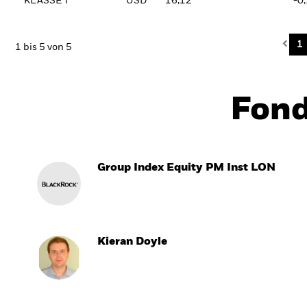
KLASSE T
USD
16,12
-0
Pre
1
1 bis 5 von 5
Fon
Group Index Equity PM Inst LON
Kieran Doyle