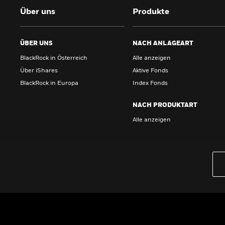
Über uns
Produkte
ÜBER UNS
NACH ANLAGEART
BlackRock in Österreich
Alle anzeigen
Über iShares
Aktive Fonds
BlackRock in Europa
Index Fonds
NACH PRODUKTART
Alle anzeigen
PRODUKTE
iBonds ETFs entdecken
iShares Top 10 ETFs
Wissen
GRUNDLAGEN