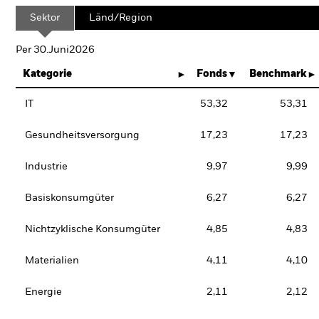
Sektor
Länd/Region
Per 30.Juni2026
Kategorie
Fonds
Benchmark
IT
53,32
53,31
Gesundheitsversorgung
17,23
17,23
Industrie
9,97
9,99
Basiskonsumgüter
6,27
6,27
Nichtzyklische Konsumgüter
4,85
4,83
Materialien
4,11
4,10
Energie
2,11
2,12