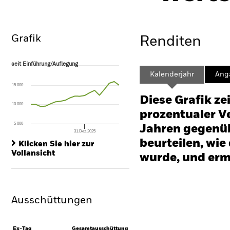
Grafik
Renditen
seit Einführung/Auflegung
seit Einführung/Auflegung
Line chart with 19 data points.
Kalenderjahr
Ang
The chart has 1 X axis displaying Time. Range: 2025-01-31 00:00:00 to
15 000
The chart has 1 Y axis displaying values. Range: -50 to 100.
Diese Grafik ze
10 000
prozentualer Ve
5 000
Jahren gegenüb
31.Dez.2025
End of interactive chart.
beurteilen, wie
Klicken Sie hier zur
Vollansicht
wurde, und erm
Chart
Bar chart with 2 data series
The chart has 1 X axis disp
Ausschüttungen
The chart has 1 Y axis disp
Ex-Tag
Gesamtausschüttung