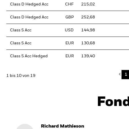
Class D Hedged Acc
CHF
215,02
Class D Hedged Acc
GBP
252,68
Class S Acc
USD
144,98
Class S Acc
EUR
130,68
Class S Acc Hedged
EUR
139,40
Pre
1
1 bis 10 von 19
Fon
Richard Mathieson