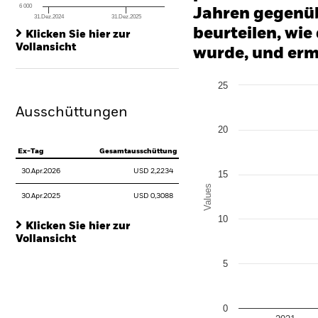
6 000
Jahren gegenüb
31.Dez.2024
31.Dez.2025
End of interactive chart.
beurteilen, wie
Klicken Sie hier zur
Vollansicht
wurde, und erm
Chart
25
Bar chart with 2 data series
The chart has 1 X axis disp
Ausschüttungen
The chart has 1 Y axis disp
20
Ex-Tag
Gesamtausschüttung
30.Apr.2026
USD 2,2234
15
Values
30.Apr.2025
USD 0,3088
10
Klicken Sie hier zur
Vollansicht
5
0