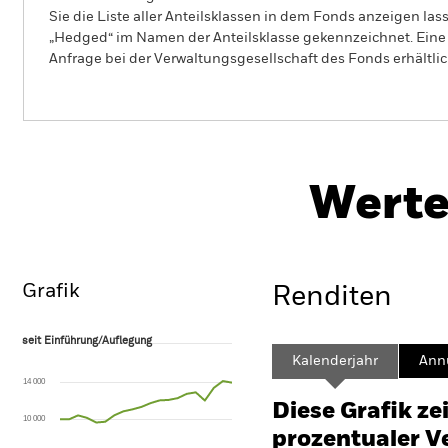
Sie die Liste aller Anteilsklassen in dem Fonds anzeigen la
„Hedged“ im Namen der Anteilsklasse gekennzeichnet. Eine 
Anfrage bei der Verwaltungsgesellschaft des Fonds erhältlic
P
BlackRock Advantage World Equity
Fund
H
Werte
Überblick
Wertentwicklung
Eckda
Grafik
Renditen
seit Einführung/Auflegung
seit Einführung/Auflegung
Line chart with 20 data points.
Kalenderjahr
Annu
The chart has 1 X axis displaying Time. Range: 2024-11-30 00:00:00 to
14 000
The chart has 1 Y axis displaying values. Range: -40 to 80.
Diese Grafik ze
10 000
prozentualer Ve