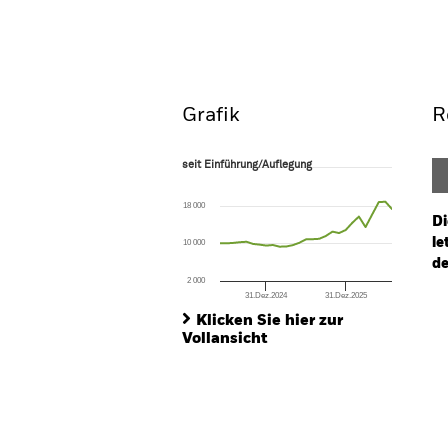
Equity Fund
Überblick
Wertentwic
Grafik
R
seit Einführung/Auflegung
seit Einführung/Auflegung
Line chart with 27 data points.
The chart has 1 X axis displaying Time. Ran
18 000
The chart has 1 Y axis displaying values. Range
Di
le
10 000
de
2 000
31.Dez.2024
31.Dez.2025
Ch
End of interactive chart.
Ba
Klicken Sie hier zur
Th
Vollansicht
Th