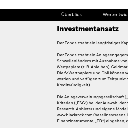
Überblick
Wertentwic
Investmentansatz
Der Fonds strebt ein langfristiges K
Der Fonds strebt ein Anlageengageme
Schwellenländern mit Ausnahme von C
Wertpapiere (z. B. Anleihen), Geldma
Die fv Wertpapiere und GMI können 
werden und verfügen zum Zeitpunkt de
Kreditwürdigkeit).
Die Anlageverwaltungsgesellschaft („
Kriterien („ESG“) bei der Auswahl de
Research-Anbieter und eigene Modell
www.blackrock.com/baselinescreens. D
Finanzinstrumente, „FD“) eingehen, di