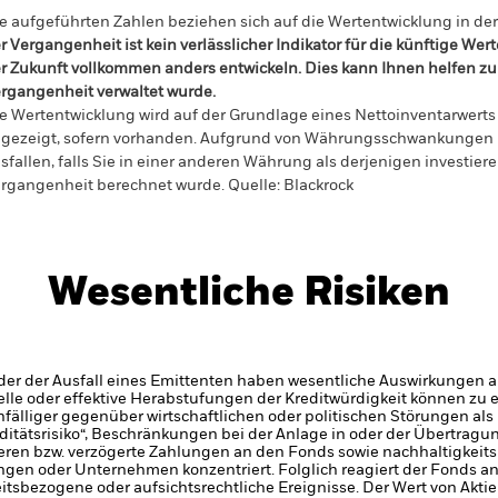
e aufgeführten Zahlen beziehen sich auf die Wertentwicklung in de
r Vergangenheit ist kein verlässlicher Indikator für die künftige Wer
r Zukunft vollkommen anders entwickeln. Dies kann Ihnen helfen zu 
rgangenheit verwaltet wurde.
e Wertentwicklung wird auf der Grundlage eines Nettoinventarwerts 
gezeigt, sofern vorhanden. Aufgrund von Währungsschwankungen k
sfallen, falls Sie in einer anderen Währung als derjenigen investiere
rgangenheit berechnet wurde.
Quelle:
Blackrock
Wesentliche Risiken
er der Ausfall eines Emittenten haben wesentliche Auswirkungen a
elle oder effektive Herabstufungen der Kreditwürdigkeit können zu 
älliger gegenüber wirtschaftlichen oder politischen Störungen als 
iditätsrisiko“, Beschränkungen bei der Anlage in oder der Übertra
eren bzw. verzögerte Zahlungen an den Fonds sowie nachhaltigkeit
en oder Unternehmen konzentriert. Folglich reagiert der Fonds anfäl
itsbezogene oder aufsichtsrechtliche Ereignisse.
Der Wert von Akti