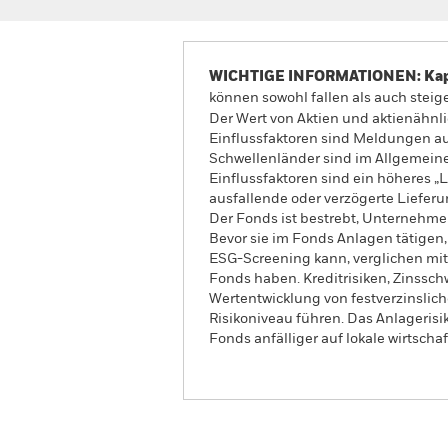
WICHTIGE INFORMATIONEN: Kapit
können sowohl fallen als auch steige
Der Wert von Aktien und aktienähnl
Einflussfaktoren sind Meldungen a
Schwellenländer sind im Allgemeinen
Einflussfaktoren sind ein höheres „
ausfallende oder verzögerte Liefer
Der Fonds ist bestrebt, Unternehmen
Bevor sie im Fonds Anlagen tätigen
ESG-Screening kann, verglichen mit
Fonds haben. Kreditrisiken, Zinssc
Wertentwicklung von festverzinslic
Risikoniveau führen. Das Anlagerisi
Fonds anfälliger auf lokale wirtscha
BlackRock Advantage Emerging M