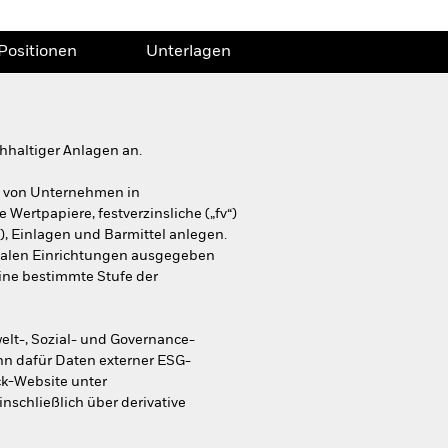
Positionen
Unterlagen
hhaltiger Anlagen an.
) von Unternehmen in
ertpapiere, festverzinsliche („fv“)
), Einlagen und Barmittel anlegen.
onalen Einrichtungen ausgegeben
eine bestimmte Stufe der
elt-, Sozial- und Governance-
nn dafür Daten externer ESG-
ck-Website unter
schließlich über derivative