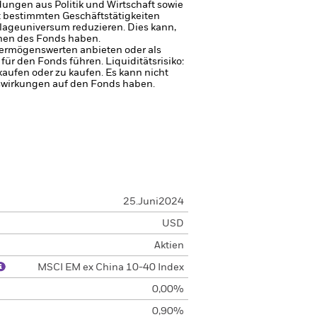
ungen aus Politik und Wirtschaft sowie
t bestimmten Geschäftstätigkeiten
nlageuniversum reduzieren. Dies kann,
onen des Fonds haben.
 Vermögenswerten anbieten oder als
 für den Fonds führen.
Liquiditätsrisiko:
rkaufen oder zu kaufen.
Es kann nicht
uswirkungen auf den Fonds haben.
25.Juni2024
USD
Aktien
MSCI EM ex China 10-40 Index
0,00%
0,90%