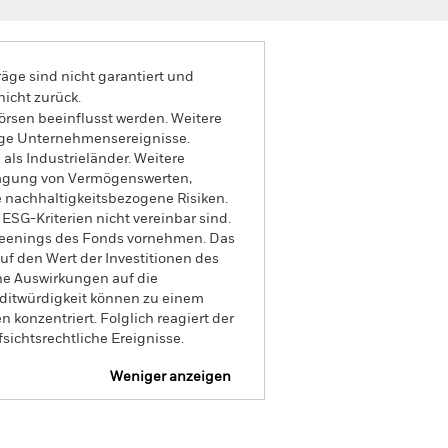
äge sind nicht garantiert und
nicht zurück.
rsen beeinflusst werden. Weitere
ige Unternehmensereignisse.
als Industrieländer. Weitere
rtragung von Vermögenswerten,
 nachhaltigkeitsbezogene Risiken.
SG-Kriterien nicht vereinbar sind.
creenings des Fonds vornehmen. Das
f den Wert der Investitionen des
he Auswirkungen auf die
editwürdigkeit können zu einem
konzentriert. Folglich reagiert der
sichtsrechtliche Ereignisse.
Weniger anzeigen
sprospekt
SFDR Web Disclosure