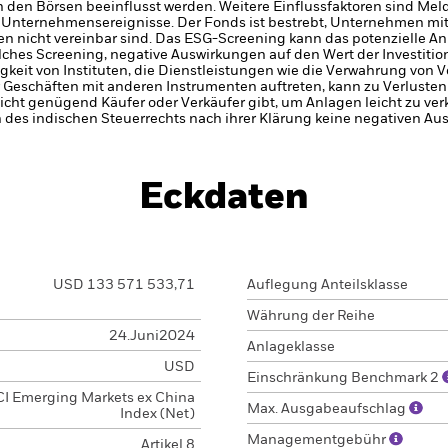
den Börsen beeinflusst werden. Weitere Einflussfaktoren sind Meld
 Unternehmensereignisse.
Der Fonds ist bestrebt, Unternehmen mi
ien nicht vereinbar sind. Das ESG-Screening kann das potenzielle A
lches Screening, negative Auswirkungen auf den Wert der Investiti
gkeit von Instituten, die Dienstleistungen wie die Verwahrung von
 Geschäften mit anderen Instrumenten auftreten, kann zu Verlusten
nicht genügend Käufer oder Verkäufer gibt, um Anlagen leicht zu ve
 des indischen Steuerrechts nach ihrer Klärung keine negativen A
Eckdaten
USD 133 571 533,71
Auflegung Anteilsklasse
Währung der Reihe
24.Juni2024
Anlageklasse
USD
Einschränkung Benchmark 2
I Emerging Markets ex China
Max. Ausgabeaufschlag
Index (Net)
Managementgebühr
Artikel 8