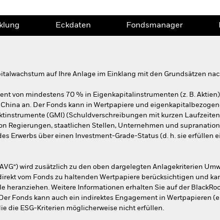
klung
Eckdaten
Fondsmanager
apitalwachstum auf Ihre Anlage im Einklang mit den Grundsätzen nac
nt von mindestens 70 % in Eigenkapitalinstrumenten (z. B. Aktien
hina an. Der Fonds kann in Wertpapiere und eigenkapitalbezogene W
rktinstrumente (GMI) (Schuldverschreibungen mit kurzen Laufzeiten
von Regierungen, staatlichen Stellen, Unternehmen und supranati
s Erwerbs über einen Investment-Grade-Status (d. h. sie erfüllen 
AVG“) wird zusätzlich zu den oben dargelegten Anlagekriterien Umw
r direkt vom Fonds zu haltenden Wertpapiere berücksichtigen und ka
e heranziehen. Weitere Informationen erhalten Sie auf der BlackRo
er Fonds kann auch ein indirektes Engagement in Wertpapieren (ein
e die ESG-Kriterien möglicherweise nicht erfüllen.