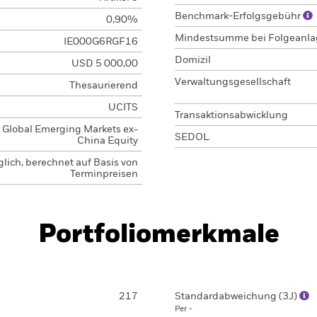
Benchmark-Erfolgsgebühr
0,90%
Mindestsumme bei Folgeanl
IE000G6RGF16
Domizil
USD 5 000,00
Verwaltungsgesellschaft
Thesaurierend
UCITS
Transaktionsabwicklung
Global Emerging Markets ex-
SEDOL
China Equity
glich, berechnet auf Basis von
Terminpreisen
Portfoliomerkmale
217
Standardabweichung (3J)
Per -