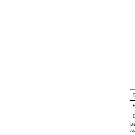
V
En
G
E
E
Be
Au