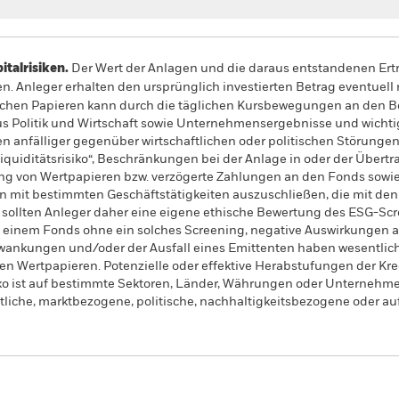
alrisiken.
Der Wert der Anlagen und die daraus entstandenen Ertr
n. Anleger erhalten den ursprünglich investierten Betrag eventuell 
ichen Papieren kann durch die täglichen Kursbewegungen an den Bö
us Politik und Wirtschaft sowie Unternehmensergebnisse und wicht
 anfälliger gegenüber wirtschaftlichen oder politischen Störungen 
Liquiditätsrisiko“, Beschränkungen bei der Anlage in oder der Übe
ung von Wertpapieren bzw. verzögerte Zahlungen an den Fonds sowie
 mit bestimmten Geschäftstätigkeiten auszuschließen, die mit den E
, sollten Anleger daher eine eigene ethische Bewertung des ESG-S
 einem Fonds ohne ein solches Screening, negative Auswirkungen au
hwankungen und/oder der Ausfall eines Emittenten haben wesentlic
hen Wertpapieren. Potenzielle oder effektive Herabstufungen der Kr
ko ist auf bestimmte Sektoren, Länder, Währungen oder Unternehmen 
ftliche, marktbezogene, politische, nachhaltigkeitsbezogene oder auf
PRIIP KID
Factsheet
Verkauf
arkets ex China