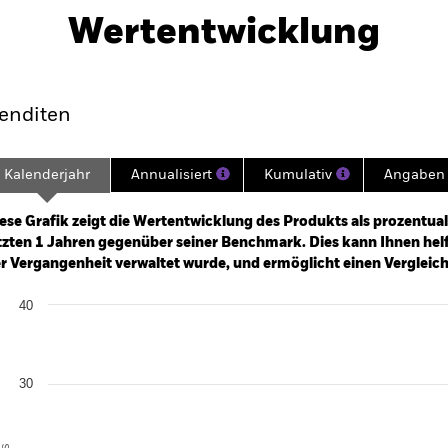
Herunterladen
Wertentwicklung
klung
Eckdaten
Fondsmanager
enditen
Kalenderjahr
Annualisiert
Kumulativ
Angaben 
ge: 2024-05-31 00:00:00 to 2026-07-31 00:00:00.
: -80 to 160.
ese Grafik zeigt die Wertentwicklung des Produkts als prozentual
tzten 1 Jahren gegenüber seiner Benchmark. Dies kann Ihnen helfe
r Vergangenheit verwaltet wurde, und ermöglicht einen Vergleic
art
40
r chart with 3 data series.
e chart has 1 X axis displaying categories.
e chart has 1 Y axis displaying Values. Range: 0 to 40.
30