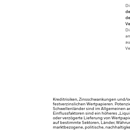
Di
de
de
Ve
Di
an
au
Ve
Kreditrisiken, Zinsschwankungen und/od
festverzinslichen Wertpapieren. Potenzi
Schwellenländer sind im Allgemeinen anf
Einflussfaktoren sind ein höheres „Liqu
oder verzögerte Lieferung von Wertpapi
auf bestimmte Sektoren, Länder, Währung
marktbezogene, politische, nachhaltigke