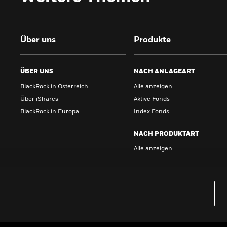
Über uns
Produkte
ÜBER UNS
NACH ANLAGEART
BlackRock in Österreich
Alle anzeigen
Über iShares
Aktive Fonds
BlackRock in Europa
Index Fonds
NACH PRODUKTART
Alle anzeigen
PRODUKTE
iBonds ETFs entdecken
iShares Top 10 ETFs
Wissen