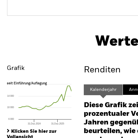
Emerging Markets Ex-China Fund
Werte
Überblick
Wertentwicklung
Eckda
Grafik
Renditen
seit Einführung/Auflegung
seit Einführung/Auflegung
Line chart with 28 data points.
Kalenderjahr
Annu
The chart has 1 X axis displaying Time. Range: 2024-04-30 00:00:00 to
14 000
The chart has 1 Y axis displaying values. Range: -40 to 80.
Diese Grafik ze
10 000
prozentualer Ve
6 000
Jahren gegenüb
31.Dez.2024
31.Dez.2025
End of interactive chart.
beurteilen, wie
Klicken Sie hier zur
Vollansicht