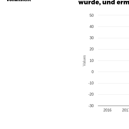
wurde, und erm
Chart
50
Bar chart with 2 data series
The chart has 1 X axis disp
40
The chart has 1 Y axis disp
30
20
Values
10
0
-10
-20
-30
2016
201