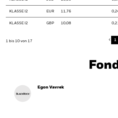
KLASSE I2
EUR
11,76
0,2
KLASSE I2
GBP
10,08
0,2
Pre
1
1 bis 10 von 17
Fon
Egon Vavrek