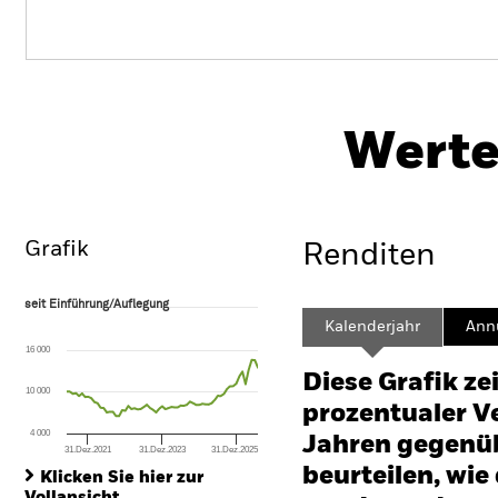
BGF Emerging Markets Sustainable
Equity Fund
Werte
Überblick
Wertentwicklung
Eckda
Grafik
Renditen
seit Einführung/Auflegung
seit Einführung/Auflegung
Line chart with 63 data points.
Kalenderjahr
Annu
The chart has 1 X axis displaying Time. Range: 2021-05-31 00:00:00 to
16 000
The chart has 1 Y axis displaying values. Range: -60 to 120.
Diese Grafik ze
10 000
prozentualer Ve
4 000
Jahren gegenüb
31.Dez.2021
31.Dez.2023
31.Dez.2025
End of interactive chart.
beurteilen, wie
Klicken Sie hier zur
Vollansicht