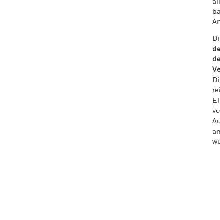
al
ba
An
Di
de
de
Ve
Di
re
ET
vo
Au
an
wu