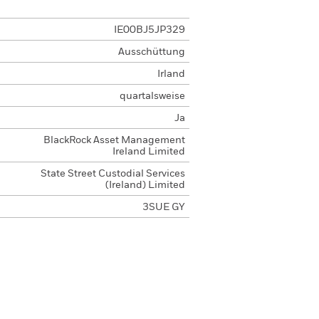
IE00BJ5JP329
Ausschüttung
Irland
quartalsweise
Ja
BlackRock Asset Management
Ireland Limited
State Street Custodial Services
(Ireland) Limited
3SUE GY