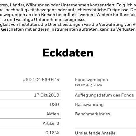
oren, Länder, Währungen oder Unternehmen konzentriert. Folglich rea
che, nachhaltigkeitsbezogene oder aufsichtsrechtliche Ereignisse.
De
bewegungen an den Börsen beeinflusst werden. Weitere Einflussfak
sse und wichtige Unternehmensereignisse.
gkeit von Instituten, die Dienstleistungen wie die Verwahrung von
Geschäften mit anderen Instrumenten auftreten, kann zu Verlusten f
Eckdaten
USD 104 669 675
Fondsvermögen
Per 05.Aug.2026
17.Okt.2019
Auflegungsdatum des Fonds
USD
Basiswährung
Aktien
Benchmark Index
Artikel 8
0,18%
Umlaufende Anteile