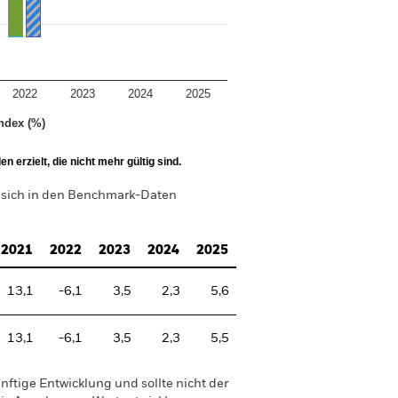
2022
2023
2024
2025
ndex (%)
 erzielt, die nicht mehr gültig sind.
 sich in den Benchmark-Daten
2021
2022
2023
2024
2025
13,1
-6,1
3,5
2,3
5,6
13,1
-6,1
3,5
2,3
5,5
nftige Entwicklung und sollte nicht der