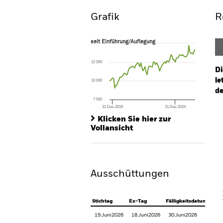
Grafik
R
seit Einführung/Auflegung
seit Einführung/Auflegung
Line chart with 83 data points.
The chart has 1 X axis displaying Time. Ran
12 500
The chart has 1 Y axis displaying values. Range
Di
le
10 000
de
7 500
31.Dez.2019
31.Dez.2024
Ch
End of interactive chart.
Ba
Klicken Sie hier zur
Th
Vollansicht
Th
Ausschüttungen
V
Stichtag
Ex-Tag
Fälligkeitsdatum
19.Juni2026
18.Juni2026
30.Juni2026