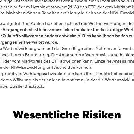
leinige Entscheidungsfaktor bei der Auswahl eines Produktes sein.
sieren auf dem Nettoinventarwert (NIW) des ETF, der vom Marktprei
teilsinhaber können Renditen erzielen, die sich von der NIW-Entwi
e aufgeführten Zahlen beziehen sich auf die Wertentwicklung in de
r Vergangenheit ist kein verlässlicher Indikator für die künftige Wer
r Zukunft vollkommen anders entwickeln. Dies kann Ihnen helfen zu 
rgangenheit verwaltet wurde.
e Wertentwicklung wird auf der Grundlage eines Nettoinventarwerts
investiertem Bruttoertrag. Die Angaben zur Wertentwicklung basier
F, der vom Marktpreis des ETF abweichen kann. Einzelne Anteilsinha
n der NIW-Entwicklung unterscheiden können.
fgrund von Währungsschwankungen kann Ihre Rendite höher oder geri
deren Währung als derjenigen investieren, in der die Wertentwickl
rde.
Quelle:
Blackrock.
Wesentliche Risiken