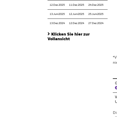
12.Dez.2025
11.Dez.2025
24.Dez.2025
13.Juni2025
12.Juni2025
25.Juni2025
13.Dez.2024
12.Dez.2024
27.Dez.2024
Klicken Sie hier zur
Vollansicht
En
*V
ni
G
V
Di