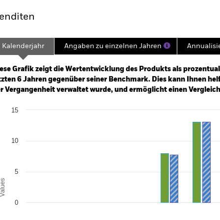
enditen
Kalenderjahr
Angaben zu einzelnen Jahren
Annualisi
ge: 2019-10-01 00:00:00 to 2026-08-05 00:00:00.
: -25 to 50.
ese Grafik zeigt die Wertentwicklung des Produkts als prozentual
tzten 6 Jahren gegenüber seiner Benchmark. Dies kann Ihnen helfe
r Vergangenheit verwaltet wurde, und ermöglicht einen Vergleic
art
15
r chart with 2 data series.
e chart has 1 X axis displaying categories.
e chart has 1 Y axis displaying Values. Range: -10 to 15.
10
5
alues
0