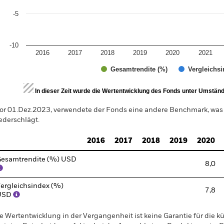
-5
-10
2016
2017
2018
2019
2020
2021
Gesamtrendite (%)
Vergleichsi
d of interactive chart.
In dieser Zeit wurde die Wertentwicklung des Fonds unter Umständen
or 01.Dez.2023, verwendete der Fonds eine andere Benchmark, was
ederschlägt.
2016
2017
2018
2019
2020
esamtrendite (%) USD
8,0
ergleichsindex (%)
7,8
USD
e Wertentwicklung in der Vergangenheit ist keine Garantie für die kü