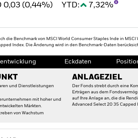
 0,03 (0,44%)
YTD:
7,32%
ich die Benchmark von MSCI World Consumer Staples Inde in MSCI
pped Index. Die Änderung wird in den Benchmark-Daten berücksich
entwicklung
Eckdaten
Positi
UNKT
ANLAGEZIEL
ren und Dienstleistungen
Der Fonds strebt durch eine Ko
Erträgen aus dem Fondsvermöge
auf Ihre Anlage an, die die Ren
terunternehmen mit hoher und
Advanced Select 20 35 Capped I
entwickelten Märkten.
nstreben von Wachstum