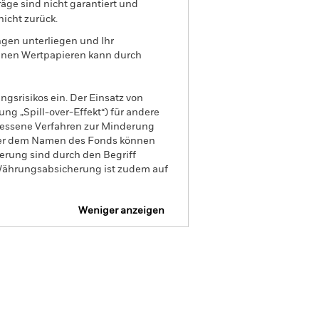
äge sind nicht garantiert und
nicht zurück.
gen unterliegen und Ihr
genen Wertpapieren kann durch
gsrisikos ein. Der Einsatz von
ng „Spill-over-Effekt“) für andere
emessene Verfahren zur Minderung
nter dem Namen des Fonds können
herung sind durch den Begriff
t Währungsabsicherung ist zudem auf
Weniger anzeigen
ufsprospekt
aden
onen
Unterlagen