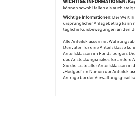
WICHTIGE INFORMATIONEN: Kapit
können sowohl fallen als auch steige
Wichtige Informationen:
Der Wert Ih
ursprünglicher Anlagebetrag kann n
tägliche Kursbewegungen an den Bö
Alle Anteilsklassen mit Währungsab
Derivaten für eine Anteilsklasse kön
Anteilsklassen im Fonds bergen. Di
des Ansteckungsrisikos für andere
Sie die Liste aller Anteilsklassen 
„Hedged“ im Namen der Anteilsklass
Anfrage bei der Verwaltungsgesellsc
iShares MSCI World Consumer Sta
Advanced UCITS ETF
Überblick
Wert