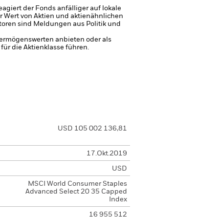
giert der Fonds anfälliger auf lokale
r Wert von Aktien und aktienähnlichen
toren sind Meldungen aus Politik und
 Vermögenswerten anbieten oder als
ür die Aktienklasse führen.
USD 105 002 136,81
17.Okt.2019
USD
MSCI World Consumer Staples
Advanced Select 20 35 Capped
Index
16 955 512