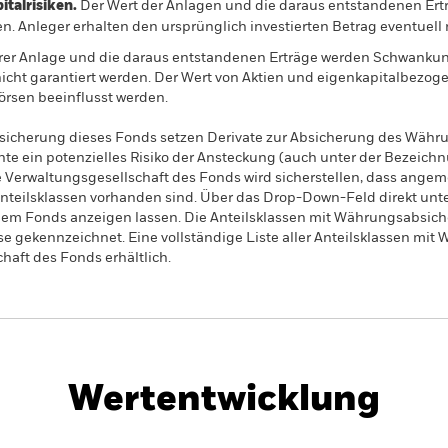
alrisiken.
Der Wert der Anlagen und die daraus entstandenen Ertr
n. Anleger erhalten den ursprünglich investierten Betrag eventuell 
rer Anlage und die daraus entstandenen Erträge werden Schwankun
icht garantiert werden. Der Wert von Aktien und eigenkapitalbezo
rsen beeinflusst werden.
sicherung dieses Fonds setzen Derivate zur Absicherung des Währun
nte ein potenzielles Risiko der Ansteckung (auch unter der Bezeichnu
e Verwaltungsgesellschaft des Fonds wird sicherstellen, dass ang
 Anteilsklassen vorhanden sind. Über das Drop-Down-Feld direkt u
in dem Fonds anzeigen lassen. Die Anteilsklassen mit Währungsabsic
e gekennzeichnet. Eine vollständige Liste aller Anteilsklassen mi
haft des Fonds erhältlich.
PRIIP KID
Factsheet
Verka
ples Sector
SFDR Web Disclosure
Herunterl
Wertentwicklung
entwicklung
Eckdaten
Positi