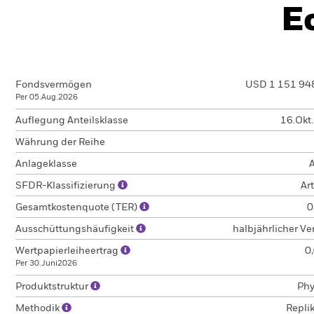
E
Fondsvermögen
USD 1 151 94
Per 05.Aug.2026
Auflegung Anteilsklasse
16.Okt
Währung der Reihe
Anlageklasse
A
SFDR-Klassifizierung
Art
Gesamtkostenquote (TER)
0
Ausschüttungshäufigkeit
halbjährlicher V
Wertpapierleiheertrag
0
Per 30.Juni2026
Produktstruktur
Phy
Methodik
Repli