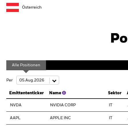
Österreich
Po
Alle Positionen
Per
Emittententicker
Name
Sektor
NVDA
NVIDIA CORP
IT
AAPL
APPLE INC
IT