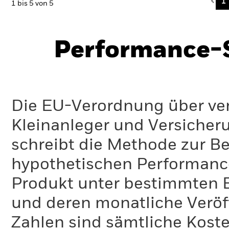
Pre
1
1 bis 5 von 5
Performance-S
Die EU-Verordnung über ve
Kleinanleger und Versicher
schreibt die Methode zur B
hypothetischen Performance-
Produkt unter bestimmten 
und deren monatliche Veröff
Zahlen sind sämtliche Koste