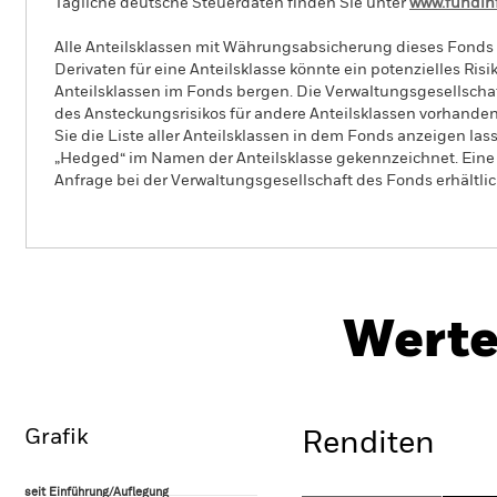
Tägliche deutsche Steuerdaten finden Sie unter
www.fundin
Alle Anteilsklassen mit Währungsabsicherung dieses Fonds 
Derivaten für eine Anteilsklasse könnte ein potenzielles Ris
Anteilsklassen im Fonds bergen. Die Verwaltungsgesellscha
des Ansteckungsrisikos für andere Anteilsklassen vorhand
Sie die Liste aller Anteilsklassen in dem Fonds anzeigen la
„Hedged“ im Namen der Anteilsklasse gekennzeichnet. Eine 
Anfrage bei der Verwaltungsgesellschaft des Fonds erhältlic
iShares MSCI World Information Technology Sector
Advanced UCITS ETF
Werte
Überblick
Wertentwicklung
Grafik
Renditen
seit Einführung/Auflegung
seit Einführung/Auflegung