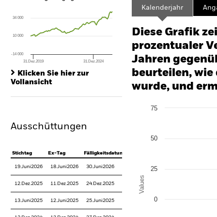
Line chart with 83 data points.
Kalenderjahr
Ang
The chart has 1 X axis displaying Time. Range: 2019-10-01 00:00:00 to
34 000
The chart has 1 Y axis displaying values. Range: -240 to 480.
Diese Grafik ze
10 000
prozentualer Ve
-14 000
Jahren gegenüb
31.Dez.2019
31.Dez.2024
End of interactive chart.
beurteilen, wie
Klicken Sie hier zur
Vollansicht
wurde, und erm
Chart
75
Bar chart with 2 data series
The chart has 1 X axis disp
Ausschüttungen
The chart has 1 Y axis disp
50
Stichtag
Ex-Tag
Fälligkeitsdatum
19.Juni2026
18.Juni2026
30.Juni2026
25
Values
12.Dez.2025
11.Dez.2025
24.Dez.2025
0
13.Juni2025
12.Juni2025
25.Juni2025