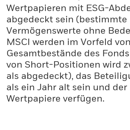
Emissionstrend der Unternehmen im Portfolio des Fonds folg
Wertpapieren mit ESG-Abd
Bandbreite liegen.
abgedeckt sein (bestimmte 
Bei dieser Berechnung werden ausschließlich privatwirtschaf
ITR-Kennzahl verwendeten Methodik und die ihr zugrunde 
Vermögenswerte ohne Bedeu
MSCI werden im Vorfeld von
Da bei der Berechnung der ITR-Kennzahl auch das Potenzial
reduzieren, berücksichtigt wird, ist diese Kennzahl zukunfts
Gesamtbestände des Fonds 
die ITR-Kennzahl von MSCI für seine Fonds in Temperaturba
und die Variabilität der Kennzahl verdeutlichen.
von Short-Positionen wird zw
als abgedeckt), das Beteil
als ein Jahr alt sein und d
Wertpapiere verfügen.