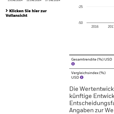
13.Dez.2024
12.Dez.2024
27.Dez.2024
-25
Klicken Sie hier zur
Vollansicht
-50
2016
201
End of interactive chart.
Gesamtrendite (%) USD
Vergleichsindex (%)
USD
Die Wertentwickl
künftige Entwick
Entscheidungsfa
Angaben zur Wer