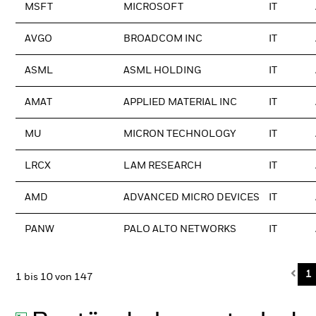
MSFT
MICROSOFT
IT
AVGO
BROADCOM INC
IT
ASML
ASML HOLDING
IT
AMAT
APPLIED MATERIAL INC
IT
MU
MICRON TECHNOLOGY
IT
LRCX
LAM RESEARCH
IT
AMD
ADVANCED MICRO DEVICES
IT
PANW
PALO ALTO NETWORKS
IT
Pre
1
1 bis 10 von 147