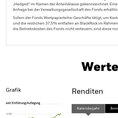
„Hedged“ im Namen der Anteilsklasse gekennzeichnet. Eine 
Anfrage bei der Verwaltungsgesellschaft des Fonds erhältlic
Sofern der Fonds Wertpapierleihe-Geschäfte tätigt, um Kost
und die restlichen 37,5% entfallen an BlackRock im Rahmen 
die Betriebskosten des Fonds nicht verteuern, sind diese ni
PR
BGF ESG Emerging Markets Bond
Fund
He
Werte
Überblick
Wertentwicklung
Eckda
Grafik
Renditen
seit Einführung/Auflegung
seit Einführung/Auflegung
Line chart with 96 data points.
Kalenderjahr
Annu
The chart has 1 X axis displaying Time. Range: 2018-08-01 00:00:00 to
14 000
The chart has 1 Y axis displaying values. Range: -40 to 80.