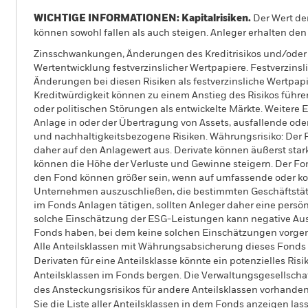
WICHTIGE INFORMATIONEN: Kapitalrisiken.
Der Wert der
können sowohl fallen als auch steigen. Anleger erhalten den 
Zinsschwankungen, Änderungen des Kreditrisikos und/oder 
Wertentwicklung festverzinslicher Wertpapiere. Festverzins
Änderungen bei diesen Risiken als festverzinsliche Wertpap
Kreditwürdigkeit können zu einem Anstieg des Risikos führe
oder politischen Störungen als entwickelte Märkte. Weitere E
Anlage in oder der Übertragung von Assets, ausfallende od
und nachhaltigkeitsbezogene Risiken. Währungsrisiko: Der
daher auf den Anlagewert aus. Derivate können äußerst sta
können die Höhe der Verluste und Gewinne steigern. Der F
den Fond können größer sein, wenn auf umfassende oder kom
Unternehmen auszuschließen, die bestimmten Geschäftstätig
im Fonds Anlagen tätigen, sollten Anleger daher eine pers
solche Einschätzung der ESG-Leistungen kann negative Aus
Fonds haben, bei dem keine solchen Einschätzungen vorg
Alle Anteilsklassen mit Währungsabsicherung dieses Fonds 
Derivaten für eine Anteilsklasse könnte ein potenzielles Ris
Anteilsklassen im Fonds bergen. Die Verwaltungsgesellscha
des Ansteckungsrisikos für andere Anteilsklassen vorhand
Sie die Liste aller Anteilsklassen in dem Fonds anzeigen la