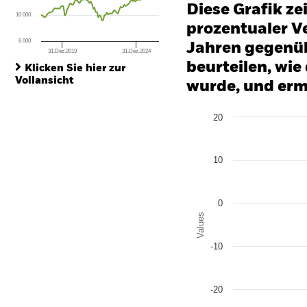
Diese Grafik ze
10 000
prozentualer Ve
6 000
Jahren gegenüb
31.Dez.2019
31.Dez.2024
End of interactive chart.
beurteilen, wie
Klicken Sie hier zur
Vollansicht
wurde, und erm
Chart
20
Bar chart with 2 data series
The chart has 1 X axis disp
The chart has 1 Y axis disp
10
0
Values
-10
-20