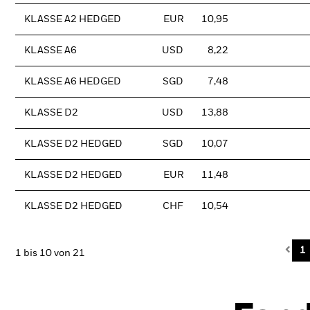
KLASSE A2 HEDGED
EUR
10,95
KLASSE A6
USD
8,22
KLASSE A6 HEDGED
SGD
7,48
KLASSE D2
USD
13,88
KLASSE D2 HEDGED
SGD
10,07
KLASSE D2 HEDGED
EUR
11,48
KLASSE D2 HEDGED
CHF
10,54
Pre
1
1 bis 10 von 21