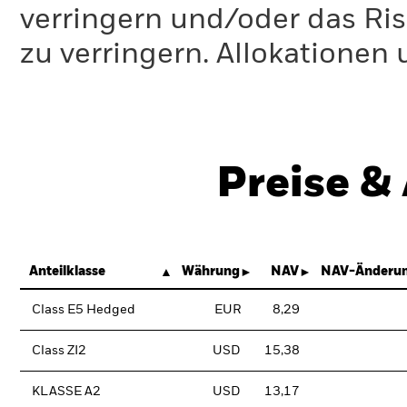
verringern und/oder das Ri
zu verringern. Allokationen
Preise &
Anteilklasse
Währung
NAV
NAV-Änderun
Class E5 Hedged
EUR
8,29
Class ZI2
USD
15,38
KLASSE A2
USD
13,17