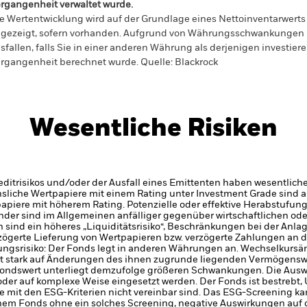
rgangenheit verwaltet wurde.
e Wertentwicklung wird auf der Grundlage eines Nettoinventarwerts 
gezeigt, sofern vorhanden. Aufgrund von Währungsschwankungen k
sfallen, falls Sie in einer anderen Währung als derjenigen investiere
rgangenheit berechnet wurde.
Quelle:
Blackrock
Wesentliche Risiken
itrisikos und/oder der Ausfall eines Emittenten haben wesentlich
zinsliche Wertpapiere mit einem Rating unter Investment Grade sind
tpapiere mit höherem Rating. Potenzielle oder effektive Herabstufun
der sind im Allgemeinen anfälliger gegenüber wirtschaftlichen ode
en sind ein höheres „Liquiditätsrisiko“, Beschränkungen bei der Anla
zögerte Lieferung von Wertpapieren bzw. verzögerte Zahlungen an 
ngsrisiko: Der Fonds legt in anderen Währungen an. Wechselkursä
st stark auf Änderungen des ihnen zugrunde liegenden Vermögensw
Fondswert unterliegt demzufolge größeren Schwankungen. Die Ausw
oder auf komplexe Weise eingesetzt werden.
Der Fonds ist bestrebt
ie mit den ESG-Kriterien nicht vereinbar sind. Das ESG-Screening k
einem Fonds ohne ein solches Screening, negative Auswirkungen auf 