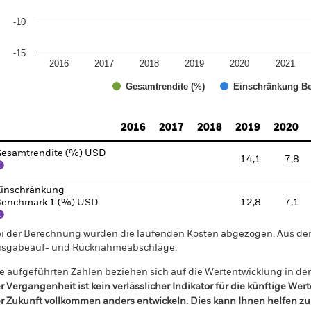
-10
-15
2016
2017
2018
2019
2020
2021
Gesamtrendite (%)
Einschränkung Be
d of interactive chart.
2016
2017
2018
2019
2020
esamtrendite (%) USD
14,1
7,8
inschränkung
enchmark 1 (%) USD
12,8
7,1
i der Berechnung wurden die laufenden Kosten abgezogen. Aus 
sgabeauf- und Rücknahmeabschläge.
e aufgeführten Zahlen beziehen sich auf die Wertentwicklung in de
r Vergangenheit ist kein verlässlicher Indikator für die künftige Wer
r Zukunft vollkommen anders entwickeln. Dies kann Ihnen helfen zu 