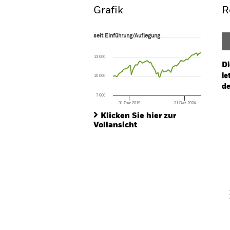
Grafik
R
seit Einführung/Auflegung
seit Einführung/Auflegung
Line chart with 97 data points.
The chart has 1 X axis displaying Time. Ran
13 000
The chart has 1 Y axis displaying values. Range
Di
le
10 000
de
7 000
31.Dez.2019
31.Dez.2024
Ch
End of interactive chart.
Ba
Klicken Sie hier zur
Th
Vollansicht
Th
V