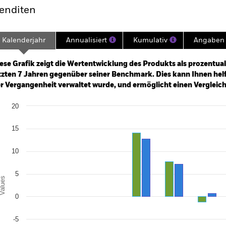
enditen
Kalenderjahr
Annualisiert
Kumulativ
Angaben 
ge: 2018-07-01 00:00:00 to 2026-07-31 00:00:00.
: -30 to 60.
ese Grafik zeigt die Wertentwicklung des Produkts als prozentual
tzten 7 Jahren gegenüber seiner Benchmark. Dies kann Ihnen helfe
r Vergangenheit verwaltet wurde, und ermöglicht einen Vergleic
art
20
r chart with 2 data series.
e chart has 1 X axis displaying categories.
e chart has 1 Y axis displaying Values. Range: -15 to 20.
15
10
5
alues
0
-5