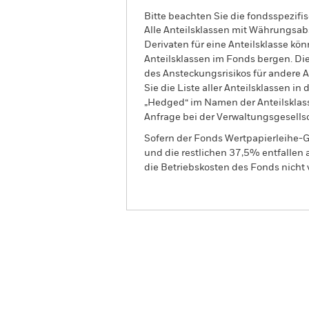
Bitte beachten Sie die fondsspezifi
Alle Anteilsklassen mit Währungsab
Derivaten für eine Anteilsklasse kön
Anteilsklassen im Fonds bergen. Di
des Ansteckungsrisikos für andere
Sie die Liste aller Anteilsklassen 
„Hedged“ im Namen der Anteilsklass
Anfrage bei der Verwaltungsgesellsc
Sofern der Fonds Wertpapierleihe-G
und die restlichen 37,5% entfallen
die Betriebskosten des Fonds nicht 
BGF Emerging Markets Corpo
Advanced Fund
Überblick
Wertentwic