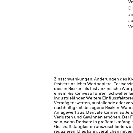
Ve
Di
an
au
Ve
Zinsschwankungen, Änderungen des Kred
festverzinslicher Wertpapiere. Festver
diesen Risiken als festverzinsliche Wer
einem Risikoniveau führen.
Schwellenlän
Industrieländer. Weitere Einflussfaktor
Vermögenswerten, ausfallende oder ver
nachhaltigkeitsbezogene Risiken.
Währu
Anlagewert aus.
Derivate können äußer
Verlusten und Gewinnen erhöhen. Der 
sein, wenn Derivate in großem Umfang 
Geschäftstätigkeiten auszuschließen, d
reduzieren. Dies kann, verglichen mit 