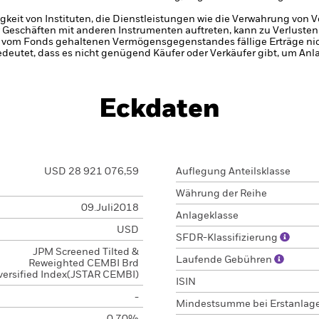
gkeit von Instituten, die Dienstleistungen wie die Verwahrung von
 Geschäften mit anderen Instrumenten auftreten, kann zu Verlusten
s vom Fonds gehaltenen Vermögensgegenstandes fällige Erträge nicht
bedeutet, dass es nicht genügend Käufer oder Verkäufer gibt, um Anl
Eckdaten
USD 28 921 076,59
Auflegung Anteilsklasse
Währung der Reihe
09.Juli2018
Anlageklasse
USD
SFDR-Klassifizierung
JPM Screened Tilted &
Laufende Gebühren
Reweighted CEMBI Brd
versified Index(JSTAR CEMBI)
ISIN
-
Mindestsumme bei Erstanlag