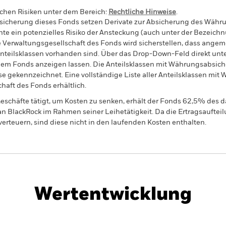
schen Risiken unter dem Bereich:
Rechtliche Hinweise
.
sicherung dieses Fonds setzen Derivate zur Absicherung des Währun
nte ein potenzielles Risiko der Ansteckung (auch unter der Bezeichnu
e Verwaltungsgesellschaft des Fonds wird sicherstellen, dass ang
 Anteilsklassen vorhanden sind. Über das Drop-Down-Feld direkt u
in dem Fonds anzeigen lassen. Die Anteilsklassen mit Währungsabsic
e gekennzeichnet. Eine vollständige Liste aller Anteilsklassen mi
haft des Fonds erhältlich.
eschäfte tätigt, um Kosten zu senken, erhält der Fonds 62,5% des d
 an BlackRock im Rahmen seiner Leihetätigkeit. Da die Ertragsaufte
verteuern, sind diese nicht in den laufenden Kosten enthalten.
PRIIP KID
Factsheet
Verkauf
rate Bond
Herunterladen
Wertentwicklung
klung
Eckdaten
Fondsmanager