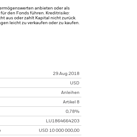
 Vermögenswerten anbieten oder als
 für den Fonds führen.
Kreditrisiko:
 aus oder zahlt Kapital nicht zurück.
agen leicht zu verkaufen oder zu kaufen.
29.Aug.2018
USD
Anleihen
Artikel 8
0,78%
LU1864664203
e
USD 10 000 000,00