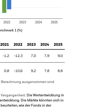
2022
2023
2024
2025
nchmark 1 (%)
2021
2022
2023
2024
2025
-1,2
-12,3
7,0
7,9
9,0
0,8
-10,6
9,2
7,8
8,8
der Berechnung ausgenommen sind
r Vergangenheit.
Die Wertentwicklung in
tentwicklung. Die Märkte könnten sich in
beurteilen, wie der Fonds in der