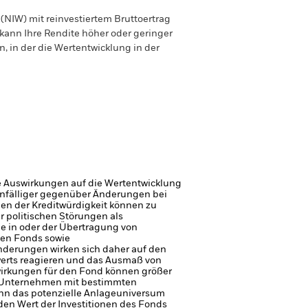
(NIW) mit reinvestiertem Bruttoertrag
ann Ihre Rendite höher oder geringer
n, in der die Wertentwicklung in der
e Auswirkungen auf die Wertentwicklung
 anfälliger gegenüber Änderungen bei
gen der Kreditwürdigkeit können zu
r politischen Störungen als
ge in oder der Übertragung von
den Fonds sowie
nderungen wirken sich daher auf den
erts reagieren und das Ausmaß von
irkungen für den Fond können größer
, Unternehmen mit bestimmten
ann das potenzielle Anlageuniversum
den Wert der Investitionen des Fonds