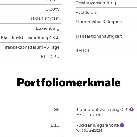
0,70%
Gewinnverwendung
0,00%
Rechtsform
USD 1 000,00
Morningstar-Kategorie
Luxemburg
Transaktionshäufigkeit
BlackRock (Luxembourg) S.A.
Transaktionsdatum +3 Tage
SEDOL
BEECI2U
Portfoliomerkmale
98
Standardabweichung (3J)
Per 31.Juli2026
1,19
Rückzahlungsrendite
Per 30.Juni2026