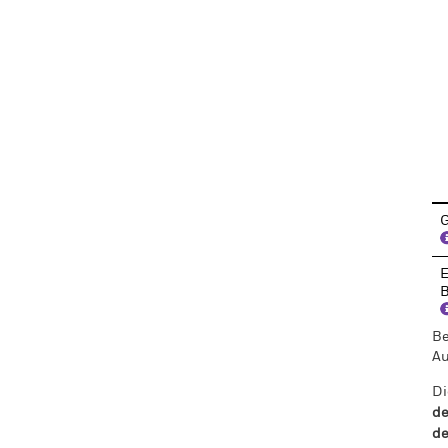
En
G
E
B
Be
Au
Di
de
de