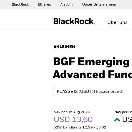
BlackRock
iShares
Aladdin
Unser Unternehmen
Über uns
ANLEIHEN
BGF Emerging 
Advanced Fun
NAV per 05.Aug.2026
NAV per 0
USD 13,60
US
52W-Bandbreite 12,99 - 13,62