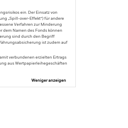
gsrisikos ein. Der Einsatz von
ng „Spill-over-Effekt“) für andere
emessene Verfahren zur Minderung
nter dem Namen des Fonds können
herung sind durch den Begriff
t Währungsabsicherung ist zudem auf
amit verbundenen erzielten Ertrags
ilung aus Wertpapierleihegeschäften
Weniger anzeigen
sprospekt
SFDR Web Disclosure
Positionen
Unterlagen