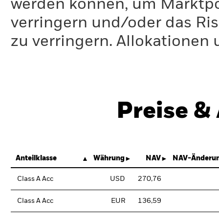
werden können, um Marktpo
verringern und/oder das Ri
zu verringern. Allokationen
Preise &
Anteilklasse
Währung
NAV
NAV-Änderun
Class A Acc
USD
270,76
Class A Acc
EUR
136,59