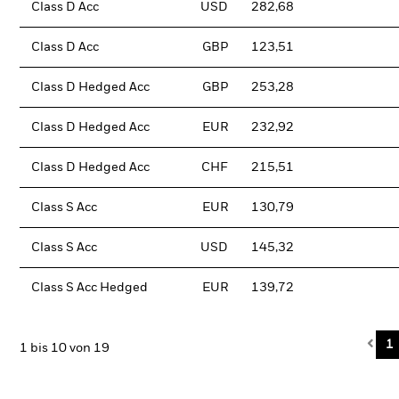
Class D Acc
USD
282,68
Class D Acc
GBP
123,51
Class D Hedged Acc
GBP
253,28
Class D Hedged Acc
EUR
232,92
Class D Hedged Acc
CHF
215,51
Class S Acc
EUR
130,79
Class S Acc
USD
145,32
Class S Acc Hedged
EUR
139,72
Pre
1
1 bis 10 von 19