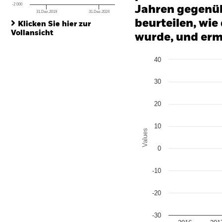
-2 000
Jahren gegenüb
31.Dez.2019
31.Dez.2024
End of interactive chart.
beurteilen, wie
Klicken Sie hier zur
Vollansicht
wurde, und erm
Chart
40
Bar chart with 2 data series
The chart has 1 X axis disp
The chart has 1 Y axis disp
30
20
10
Values
0
-10
-20
-30