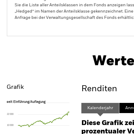
Sie die Liste aller Anteilsklassen in dem Fonds anzeigen la
„Hedged“ im Namen der Anteilsklasse gekennzeichnet. Eine 
Anfrage bei der Verwaltungsgesellschaft des Fonds erhältlic
P
BlackRock Advantage World Equity
Fund
H
Werte
Überblick
Wertentwicklung
Eckda
Grafik
Renditen
seit Einführung/Auflegung
seit Einführung/Auflegung
Line chart with 98 data points.
Kalenderjahr
Annu
The chart has 1 X axis displaying Time. Range: 2018-06-01 00:00:00 to
22 000
The chart has 1 Y axis displaying values. Range: -120 to 240.
Diese Grafik ze
10 000
prozentualer Ve